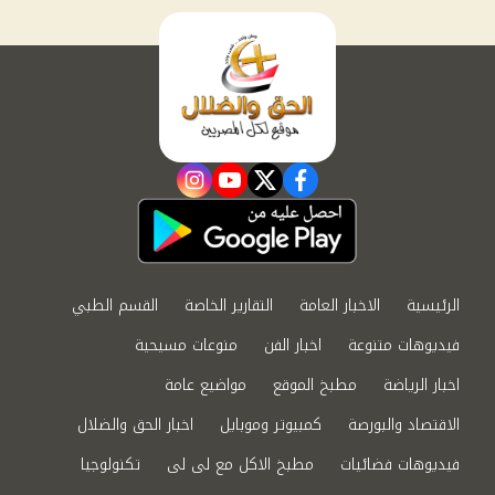
instagram
youtube
twitter
facebook
الرئيسية
الاخبار العامة
التقارير الخاصة
القسم الطبي
فيديوهات متنوعة
اخبار الفن
منوعات مسيحية
اخبار الرياضة
مطبخ الموقع
مواضيع عامة
الاقتصاد والبورصة
كمبيوتر وموبايل
اخبار الحق والضلال
فيديوهات فضائيات
مطبخ الاكل مع لى لى
تكنولوجيا