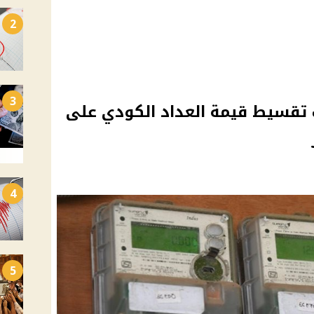
2
3
 تقسيط قيمة العداد الكودي على
4
5