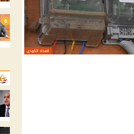
6
العداد الكودى