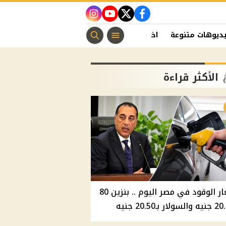
instagram
youtube
twitter
facebook
ديوهات متنوعة
اخبار الفن
منوعات مسيحية
اخبار الرياضة
الأكثر قراءة
أسعار الوقود في مصر اليوم .. بنزين 80