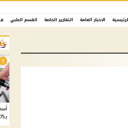
لرئيسية
الاخبار العامة
التقارير الخاصة
القسم الطبي
في
1
بـ20.75 جنيه والسولار بـ20.50 جنيه