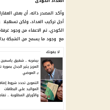
العداد الكودى
وأكد المصدر ذاته، أن بعض العقار
أجل تركيب العداد، ولكن تسهيلا عل
الكودي، تم الاعفاء من وجود غرفة
مع وجود ما يسمح من الشبكة بذلك
لا يفوتك
بيضربه .. شقيق ياسمين 
العزيز يثير الجدل بصورة 
بـ العوضي
التموين تحدد شروط إضاف
المواليد علي البطاقات
والأوراق المطلوبة .. تفا