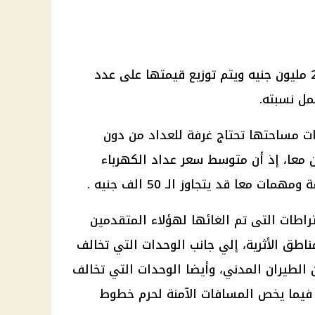
وتبلغ قيمة الغرفة والمهمات نحو 2 مليون جنيه ويتم توزيع قيمتها على عدد
مل نسبته.
ات مساحتها تحتاج غرفة للعداد من دون
ن معا، إذ أن متوسط سعر عداد الكهرباء
 معا قد يتجاوز الـ 50 الف جنيه .
تراطات التى تم الغائها لهؤلاء المتقدمين
اطق الأثرية، إلي جانب الوحدات التي تخالف
ن الطيران المدني، وأيضا الوحدات التي تخالف
انون الكهرباء رقم 87 لعام 2015 فيما يخص المسافات الآمنة لحرم خطوط