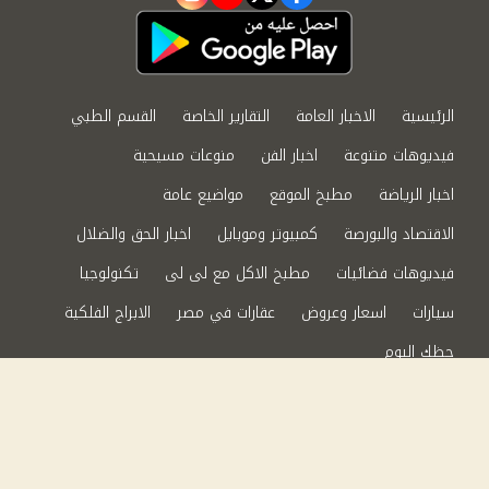
instagram
youtube
twitter
facebook
الرئيسية
الاخبار العامة
التقارير الخاصة
القسم الطبي
فيديوهات متنوعة
اخبار الفن
منوعات مسيحية
اخبار الرياضة
مطبخ الموقع
مواضيع عامة
الاقتصاد والبورصة
كمبيوتر وموبايل
اخبار الحق والضلال
فيديوهات فضائيات
مطبخ الاكل مع لى لى
تكنولوجيا
سيارات
اسعار وعروض
عقارات في مصر
الابراج الفلكية
حظك اليوم
من نحن
سياسة الخصوصية
اتصل بنا
©2024 الحق والضلال All Rights Reserved.
Powered by