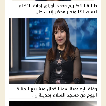
طالبة الـ4% ريم محمد: أوراق إجابة التظلم
ليست لها وتحرر محضر إثبات حال...
وفاة الإعلامية سونيا كمال وتشييع الجنازة
اليوم من مسجد السلام بمدينة ن...