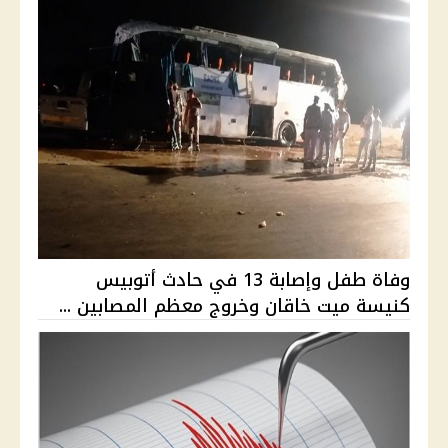
وفاة طفل وإصابة 13 في حادث أتوبيس
كنيسة ميت خاقان وخروج معظم المصابين ...