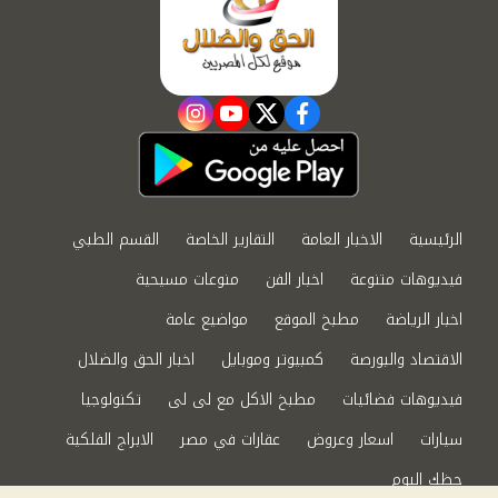
instagram
youtube
twitter
facebook
الرئيسية
الاخبار العامة
التقارير الخاصة
القسم الطبي
فيديوهات متنوعة
اخبار الفن
منوعات مسيحية
اخبار الرياضة
مطبخ الموقع
مواضيع عامة
الاقتصاد والبورصة
كمبيوتر وموبايل
اخبار الحق والضلال
فيديوهات فضائيات
مطبخ الاكل مع لى لى
تكنولوجيا
سيارات
اسعار وعروض
عقارات في مصر
الابراج الفلكية
حظك اليوم