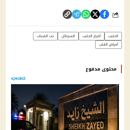
شارك
الحليب
أضرار الحليب
السرطان
حب الشباب
أمراض القلب
محتوى مدفوع