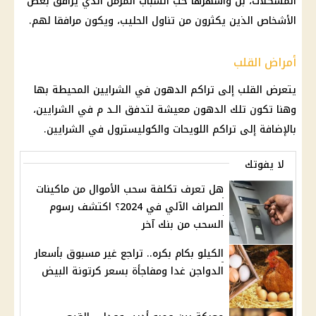
المشكلات، بل وأشهرها
حب الشباب
المزمن الذي يرافق بعض
الأشخاص الذين يكثرون من تناول الحليب، ويكون مرافقا لهم.
أمراض القلب
يتعرض
القلب
إلى تراكم الدهون في الشرايين المحيطة بها
وهنا تكون تلك الدهون معيشة لتدفق الـد م في الشرايين،
بالإضافة إلى تراكم اللويحات والكوليسترول في الشرايين.
لا يفوتك
هل تعرف تكلفة سحب الأموال من ماكينات
الصراف الآلي في 2024؟ اكتشف رسوم
السحب من بنك آخر
الكيلو بكام بكره.. تراجع غير مسبوق بأسعار
الدواجن غدا ومفاجأة بسعر كرتونة البيض