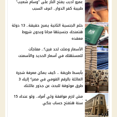
عمرو أديب يفتح النار على "وسام شعيب"
طبيبة كفر الدوار.. اعرف السبب
حلم الجنسية الثانية يصبح حقيقة.. 13 دولة
هتمنحك جنسيتها مجانا وبدون شروط
معقده
الأسعار وصلت لحد فين؟.. مفاجآت
للمستهلك في أسعار الحديد والأسمنت
بأبسط طريقة .. كيف يمكن معرفة شجرة
العائلة بالرقم القومي في مصر؟ إليك 3
طرق موثوقة للبحث عن جذور عائلتك
مش لازم موافقة ولي أمرك.. ولو عندك 15
سنة هتفتح حساب بنكي