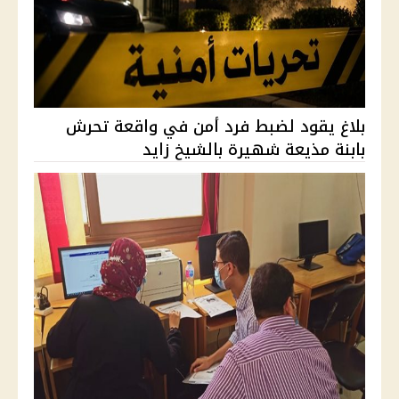
بلاغ يقود لضبط فرد أمن في واقعة تحرش
بابنة مذيعة شهيرة بالشيخ زايد