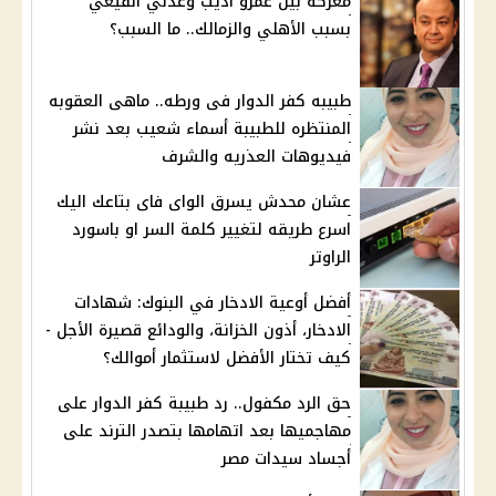
معركة بين عمرو أديب وعدلي القيعي
بسبب الأهلي والزمالك.. ما السبب؟
طبيبه كفر الدوار فى ورطه.. ماهى العقوبه
المنتظره للطبيبة أسماء شعيب بعد نشر
فيديوهات العذريه والشرف
عشان محدش يسرق الواى فاى بتاعك اليك
اسرع طريقه لتغيير كلمة السر او باسورد
الراوتر
أفضل أوعية الادخار في البنوك: شهادات
الادخار، أذون الخزانة، والودائع قصيرة الأجل -
كيف تختار الأفضل لاستثمار أموالك؟
حق الرد مكفول.. رد طبيبة كفر الدوار على
مهاجميها بعد اتهامها بتصدر الترند على
أجساد سيدات مصر