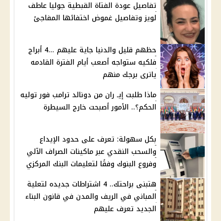
تفاصيل عودة الفتاة القبطية جوليا عاطف
لويز وتفاصيل غموض اختفائها المفاجئ
حظهم قليل والدنيا جاية عليهم ...4 أبراج
فلكيه ستواجه أصعب أيام الفترة القادمه
ياترى برجك منهم
ماذا طلبت إيـ ران من دونالد ترامب فور توليه
الحكم؟.. الأمور أصبحت خارج السيطرة
بكل سهولة: تعرف على حدود الإيداع
والسحب النقدي عبر ماكينات الصراف الآلي
وفروع البنوك وفقًا لتعليمات البنك المركزي
هتبنى براحتك.. 4 اشتراطات جديده لتعلية
المباني في الريف والمدن في قانون البناء
الجديد تعرف عليهم