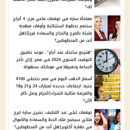
لك؟
مفاجأة سارة في توقعات ماغي فرح: 4 أبراج
ستنعم بحظوظ استثنائية وأوقات مبهجة
مليئة بالفرح والنجاح والسعادة قريبًا|هل
أنت من المحظوظين؟
"هترجع ساعتك بعد أيام".. موعد تطبيق
التوقيت الشتوي 2024 في مصر: إزاي تأخر
الساعة وتغيرها في موبايلك بسهولة
أسعار الذهب اليوم في مصر تتخطى 4100
جنيه: ارتفاعات جديدة لعيارات 24 و21 و18
والفرصة مثالية للشراء|الجرام وصل كام
الآن؟
توقعات ليلى عبد اللطيف: بشرى سارة لبرج
فلكي سيصبح ملك الحظ والسعادة والأموال
في نهاية أكتوبر|هل أنت من المحظوظين؟