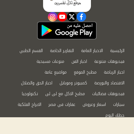
instagram
youtube
twitter
facebook
الرئيسية
الاخبار العامة
التقارير الخاصة
القسم الطبي
فيديوهات متنوعة
اخبار الفن
منوعات مسيحية
اخبار الرياضة
مطبخ الموقع
مواضيع عامة
الاقتصاد والبورصة
كمبيوتر وموبايل
اخبار الحق والضلال
فيديوهات فضائيات
مطبخ الاكل مع لى لى
تكنولوجيا
سيارات
اسعار وعروض
عقارات في مصر
الابراج الفلكية
حظك اليوم
من نحن
سياسة الخصوصية
اتصل بنا