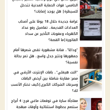
الخامس: قوات الحماية المدنية تتدخل
للسيطرة| هل يوجد إصابات؟
غرامة جديدة خلال 18 يومًا على أصحاب
العدادات القديمة.. تفاصيل رفع عداد
الكهرباء وعقوبات التأخير عن سداد
الفاتورة|ما القصة؟
"وداعًا".. فنانة مشهورة تقص شعرها أمام
جمهورها وتثير جدل واسع.. هل تمر بحالة
نفسية؟
"النت هيغلي".. باقات الإنترنت الأرضي في
مصر: مقارنة شاملة بين أرخص الباقات
وسرعات الشركات الكبرى|كيف تختار الأنسب
لك؟
مفاجأة سارة في توقعات ماغي فرح: 4 أبراج
ستنعم بحظوظ استثنائية وأوقات مبهجة