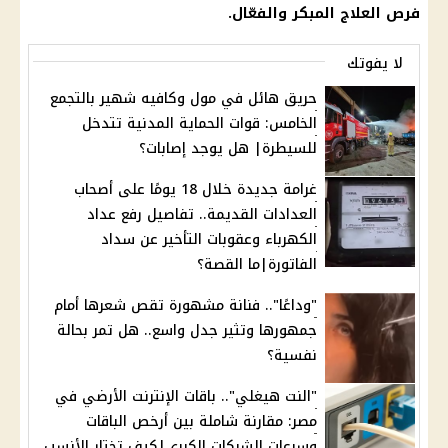
فرص العلاج المبكر والفعّال.
لا يفوتك
حريق هائل في مول وكافيه شهير بالتجمع
الخامس: قوات الحماية المدنية تتدخل
للسيطرة| هل يوجد إصابات؟
غرامة جديدة خلال 18 يومًا على أصحاب
العدادات القديمة.. تفاصيل رفع عداد
الكهرباء وعقوبات التأخير عن سداد
الفاتورة|ما القصة؟
"وداعًا".. فنانة مشهورة تقص شعرها أمام
جمهورها وتثير جدل واسع.. هل تمر بحالة
نفسية؟
"النت هيغلي".. باقات الإنترنت الأرضي في
مصر: مقارنة شاملة بين أرخص الباقات
وسرعات الشركات الكبرى|كيف تختار الأنسب