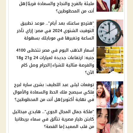
مليئة بالفرح والنجاح والسعادة قريبًا|هل
أنت من المحظوظين؟
"هترجع ساعتك بعد أيام".. موعد تطبيق
التوقيت الشتوي 2024 في مصر: إزاي تأخر
الساعة وتغيرها في موبايلك بسهولة
أسعار الذهب اليوم في مصر تتخطى 4100
جنيه: ارتفاعات جديدة لعيارات 24 و21 و18
والفرصة مثالية للشراء|الجرام وصل كام
الآن؟
توقعات ليلى عبد اللطيف: بشرى سارة لبرج
فلكي سيصبح ملك الحظ والسعادة والأموال
في نهاية أكتوبر|هل أنت من المحظوظين؟
"ملكة جمال المجال الجوي".. هايدي ميخائيل
كابتن طيار مصرية تتألق في سماء بريطانيا
من قلب الصعيد|ما القصة؟