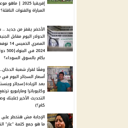
إفريقيا 2025 | ماهو مو
المباراة والقنوات الناقلة؟
الأخضر يقفز من جديد .. 
الدولار اليوم مقابل الجنيه
المصري الخميس 14 
2024 في البنوك|0
بكام بالسوق السوداء؟
وفقًا لقرار شعبة الدخان..
أسعار السجائر اليوم في 
بعد الزيادة|سجائر وينست
وكليوباترا ومارلبورو ترتفع
التحديث الأخير (علبتك وص
كام؟)
الإجابة مش هتخطر على با
ما هو جمع كلمة "عار" ال