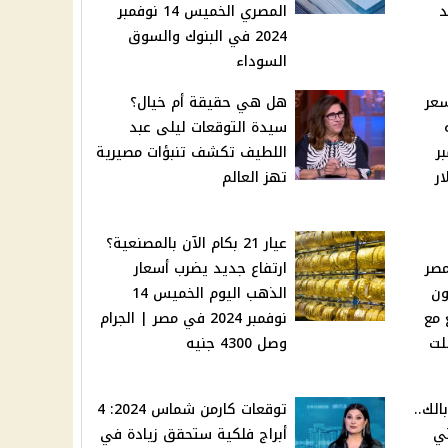
عد
المصري الخميس 14 نوفمبر
2024 في البنوك والسوق
السوداء
سعر
هل هي حقيقة أم خيال؟
سيدة التوقعات ليلى عبد
نوفمبر
اللطيف تكشف تنبؤات مصيرية
50 دولار
تهز العالم
عيار 21 بكام الآن بالمصنعية؟
مصر
ارتفاع جديد يضرب أسعار
ون
الذهب اليوم الخميس 14
 مع
نوفمبر 2024 في مصر | الجرام
لت
وصل 4300 جنيه
لك..
توقعات كارمن شماس 2024: 4
تي
أبراج فلكية ستحقق زيادة في