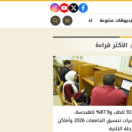
instagram
youtube
twitter
facebook
ديوهات متنوعة
اخبار الفن
منوعات مسيحية
اخبار الرياضة
الأكثر قراءة
92.8% للطب و87.9% للهندسة..
مؤشرات تنسيق الجامعات 2026 وأماكن
حلة الثانية