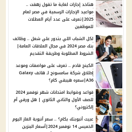
هتاخد إجازات لغاية ما تقول زهقت ..
مواعيد الإجازات الرسمية في مصر لعام
2025|تعرف على عدد أيام العطلات
للموظفين
لكل الشباب اللي بتدور علي شغل .. وظائف
بنك مصر 2024 في مجال العلاقات العامة|
الشروط المطلوبة وطريقة التقديم
الكينج قادم .. تعرف على مواصفات وموعد
إطلاق شركة سامسونج لـ هاتف Galaxy
A36|سعره هيبقي كام؟
قواعد وضوابط امتحانات شهر نوفمبر 2024
للصف الأول والثاني الثانوي | هل ورقي أم
إلكتروني؟
عبيت أنبوبتك بكام؟ .. سعر أنبوبة الغاز اليوم
الخميس 14 نوفمبر 2024|أسعار البنزين