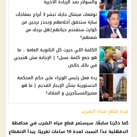
والسولار بعد الزيادة الأخيرة
توقعات ميشال حايك تبشر 3 أبراج بمفاجآت
سارة ستحقق أحلامهم ويحذر برجين من
كوارث ستقتحم حياتهم|هل برجك من
ضمنهم؟
الكلمة اللي حيرت كل الثانوية العامة .. ما
هو جمع كلمة عسل؟ | الإجابة مش هتيجي
في بالك خالص
ردة فعل رئيس الوزراء على حكم المحكمة
الدستورية بشأن الإيجار القديم | ما هو
مصيرالمستأجرين و الملاك؟
مدة قطع مياه الشرب
كما ذكرنا سابقًا، سيستمر قطع مياه الشرب في محافظة
الدقهلية غدًا السبت لمدة 10 ساعات تقريبًا. يبدأ الانقطاع