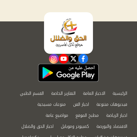
instagram
youtube
twitter
facebook
الرئيسية
الاخبار العامة
التقارير الخاصة
القسم الطبي
فيديوهات متنوعة
اخبار الفن
منوعات مسيحية
اخبار الرياضة
مطبخ الموقع
مواضيع عامة
الاقتصاد والبورصة
كمبيوتر وموبايل
اخبار الحق والضلال