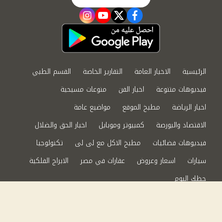
instagram
youtube
twitter
facebook
الرئيسية
الاخبار العامة
التقارير الخاصة
القسم الطبي
فيديوهات متنوعة
اخبار الفن
منوعات مسيحية
اخبار الرياضة
مطبخ الموقع
مواضيع عامة
الاقتصاد والبورصة
كمبيوتر وموبايل
اخبار الحق والضلال
فيديوهات فضائيات
مطبخ الاكل مع لى لى
تكنولوجيا
سيارات
اسعار وعروض
عقارات في مصر
الابراج الفلكية
حظك اليوم
من نحن
سياسة الخصوصية
اتصل بنا
©2024 الحق والضلال All Rights Reserved.