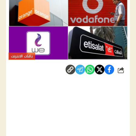
باقات الانترنت
شارك