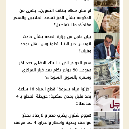
لو مش معاك بطاقة التموين.. بشرى من
الحكومة بشأن الخبز تسعد الملايين والسعر
مفاجأة: ما التفاصيل؟
بيان عاجل من وزارة الصحة بشأن حادث
اتوبيس دير الانبا انطونيوس.. هل يوجد
وفيات؟
سعر الدولار الان بـ البنك الاهلي بعد اخر
هبوط.. 50 دولار بكام بعد قرار المركزي
وسعره بالسوق السوداء؟
"خزنوا مياه بسرعة" قطع المياه 16 ساعة
بعد قليل بمدن سكنية: خريطة القطع بـ 4
محافظات
هجوم شتوي يضرب مصر والارصاد تحذر:
عواصف رعدية وامطار والحرارة 4 ..ما موقف