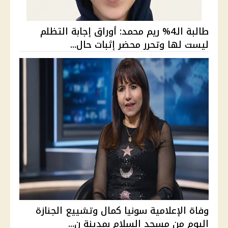
طالبة الـ4% ريم محمد: أوراق إجابة التظلم
ليست لها وتحرر محضر إثبات حال...
وفاة الإعلامية سونيا كمال وتشييع الجنازة
اليوم من مسجد السلام بمدينة ن...