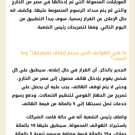
الموبايلات المحمولة التي تم إدخالها في مصر من الخارج
والتي لم يتم سداد
الرسوم
المنصوصة عليها، وكشف انه
حال الإعلان عن
القرار
رسميا، سوف يبدأ التطبيق من
اليوم
التالي، وفقا لتصريحات
رئيس
الشعبة.
ما هي الهواتف التي سيتم إيقاف تشغيلها؟ وما
السبب؟
الجدير بالذكر، أن
القرار
في حال إعلانه، سيطبق على كل
شخص يقوم بإدخال
هاتف محمول
إلى مصر من الخارج،
وحتى لا يتم توقف
الهاتف
، يجب عليه أن يحصل على
تصريح من الجهاز القومي لتنظيم
الاتصالات
، ودفع
رسوم
خدمات تصل نسبتها إلى 5 بالمائة من قيمة
الهاتف
.
واضاف
رئيس
الشعبة أنه في حالة قامت
الشركات
باستيراد
الهواتف المحمولة
، سيطبق عليها 10 بالمائة
جمارك
، و15 بالمائة قيمة مضافة ورسوم تنمية 5 بالمائة