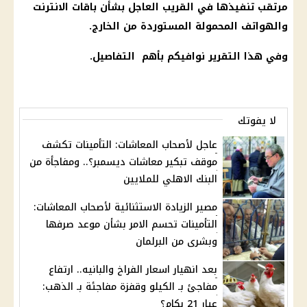
مرتقب تنفيذها في القريب العاجل بشأن
باقات الانترنت
والهواتف المحمولة المستوردة من الخارج.
وفي هذا التقرير نوافيكم بأهم التفاصيل.
لا يفوتك
عاجل لأصحاب المعاشات: التأمينات تكشف
موقف تبكير معاشات ديسمبر؟.. ومفاجأة من
البنك الاهلي للملايين
مصير الزيادة الاستثنائية لأصحاب المعاشات:
التأمينات تحسم الامر بشأن موعد صرفها
وبشرى من البرلمان
بعد انهيار اسعار الفراخ والبانيه.. ارتفاع
مفاجئ بـ الكيلو وقفزة مفاجئة بـ الذهب:
عيار 21 بكام؟