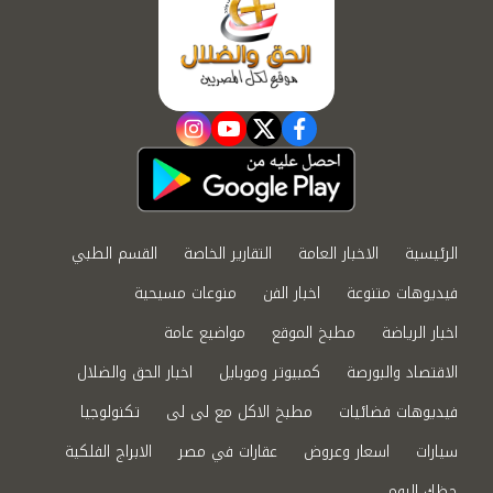
instagram
youtube
twitter
facebook
الرئيسية
الاخبار العامة
التقارير الخاصة
القسم الطبي
فيديوهات متنوعة
اخبار الفن
منوعات مسيحية
اخبار الرياضة
مطبخ الموقع
مواضيع عامة
الاقتصاد والبورصة
كمبيوتر وموبايل
اخبار الحق والضلال
فيديوهات فضائيات
مطبخ الاكل مع لى لى
تكنولوجيا
سيارات
اسعار وعروض
عقارات في مصر
الابراج الفلكية
حظك اليوم