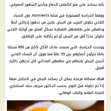
بأنه يساعد على منع انكماش الدماغ وتأخير التدهور المعرفي.
ووفقا للدراسة المنشورة في مجلة Nutrients، فإن
النساء
اللاتي تناولن المزيد من
البيض
عانين من تدهور إدراكي أبطأ
وحافظن على طلاقتهن اللفظية بشكل أفضل من أولئك اللاتي
تناولن عددًا أقل من
البيض
أو لم يأكلنه على الإطلاق.
ووجدت
الدراسة
، التي فحصت عادات الأكل لأكثر من 890 شخصًا
بالغًا تتراوح أعمارهم بين 55 عامًا فما فوق، أن
النساء
اللاتي
أدرجن
البيض
بانتظام في نظامهن الغذائي كان لديهن ذاكرة
أفضل.
هناك مشكلة مزعجة يمكن أن يساعد البيض في التخلص منها
إذا تم تناوله قبل
النوم
، بحسب الدكتور شريف حتة، استشاري
الصحة
العامة والطب الوقائي.