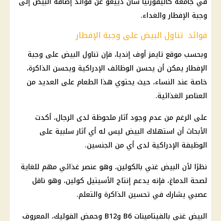
في
جامعة
كاليفورنيا سان دييغو عن
فوائد
إضافة
البيض
إلى
وجبة الإفطار والغداء.
فوائد تناول البيض على وجبة الإفطار
وبحسب موقع تايمز أوف إنديا، فإن تناول
البيض
على وجبة
الإفطار يمكن أن يحسن
الوظائف
الإدراكية ويحسن الذاكرة،
خاصة عند
النساء
، حيث يحتوي هذا الطعام على العديد من
العناصر الغذائية.
على الرغم من عدم وجود آثار ملحوظة لدى الرجال، أكدت
الأبحاث أن استهلاك
البيض
ليس له أي
آثار سلبية
على
الوظيفة
الإدراكية لدى أي من الجنسين.
نظرًا لأن
البيض
غني بالكولين، وهو عنصر غذائي مهم للغاية
لصحة الدماغ، فإنه يدعم إنتاج الأسيتيل كولين، وهو ناقل
عصبي يشارك في تحسين الذاكرة والتعلم.
البيض
غني بالفيتامينات B6 وB12 وحمض الفوليك، المعروف