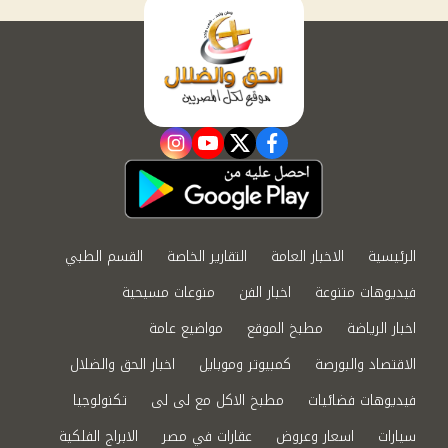
instagram
youtube
twitter
facebook
الرئيسية
الاخبار العامة
التقارير الخاصة
القسم الطبي
فيديوهات متنوعة
اخبار الفن
منوعات مسيحية
اخبار الرياضة
مطبخ الموقع
مواضيع عامة
الاقتصاد والبورصة
كمبيوتر وموبايل
اخبار الحق والضلال
فيديوهات فضائيات
مطبخ الاكل مع لى لى
تكنولوجيا
سيارات
اسعار وعروض
عقارات في مصر
الابراج الفلكية