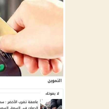
التموين
لا يفوتك
عاصفة تضرب الأخضر : سع
الدولار في السوق السود