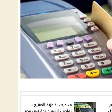
ر
مـ،ـذبحــ،ــة عزبة الصفيح : :
اء
تفاصيل أبشع جريمة هزت مصر