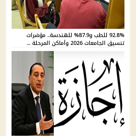
92.8% للطب و87.9% للهندسة.. مؤشرات
تنسيق الجامعات 2026 وأماكن المرحلة ...