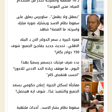
بـ 16 منطقة والشركة تحذر من استخدام
المياه: متى الموعد؟
"يمهل ولا يهمل".. ساويرس يعلق على
سقوط نظام الاسد ويشارك صورة مبارك
واسرته: ما القصة؟ شاهد
قفزة كبيرة بـ سعر الدولار الان بـ البنك
الاهلي.. تحديث جديد يفاجئ الجميع: شوف
150 دولار بكام؟
بدء صرف مرتبات ديسمبر رسميًا بهذا
اليوم.. ما موقف زيادة الحد الادنى للاجور؟
"احسب هتقبض كام"
مفاجأة لسكان الجيزة: إعلان حكومي يسعد
الجميع والتنفيذ غدًا.. شوف ايه هيحصل؟
سقوط نظام بشار الاسد.. أحداث ملتهبة