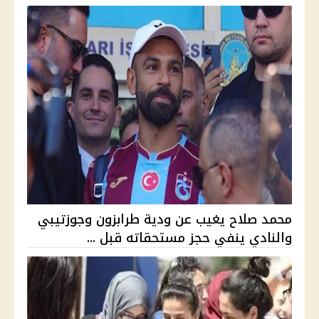
محمد صلاح يغيب عن ودية طرابزون وجوزتيبي
والنادي ينفي حجز مستحقاته قبل ...