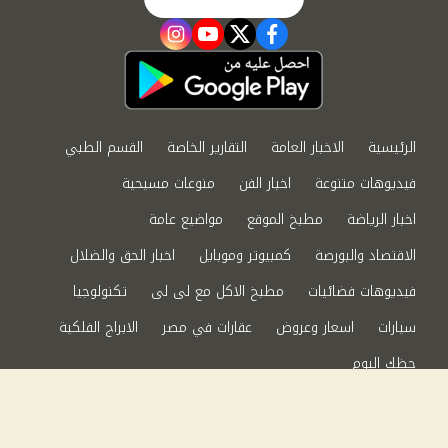
instagram
youtube
twitter
facebook
الرئيسية
الاخبار العامة
التقارير الخاصة
القسم الطبي
فيديوهات متنوعة
اخبار الفن
منوعات مسيحية
اخبار الرياضة
مطبخ الموقع
مواضيع عامة
الاقتصاد والبورصة
كمبيوتر وموبايل
اخبار الحق والضلال
فيديوهات فضائيات
مطبخ الاكل مع لى لى
تكنولوجيا
سيارات
اسعار وعروض
عقارات في مصر
الابراج الفلكية
حظك اليوم
من نحن
سياسة الخصوصية
اتصل بنا
©2024 الحق والضلال All Rights Reserved.