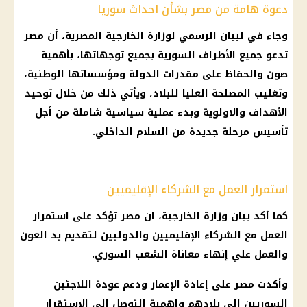
دعوة هامة من مصر بشأن احداث سوريا
وجاء في لبيان الرسمي لوزارة الخارجية المصرية، أن مصر
تدعو جميع الأطراف السورية بجميع توجهاتها، بأهمية
صون والحفاظ على مقدرات الدولة ومؤسساتها الوطنية،
وتغليب المصلحة العليا للبلاد، ويأتي ذلك من خلال توحيد
الأهداف والاولوية وبدء عملية سياسية شاملة من أجل
تأسيس مرحلة جديدة من السلام الداخلي.
استمرار العمل مع الشركاء الإقليميين
كما أكد بيان وزارة الخارجية، ان مصر تؤكد على استمرار
العمل مع الشركاء الإقليميين والدوليين لتقديم يد العون
والعمل علي إنهاء معاناة الشعب السوري.
وأكدت مصر على إعادة الإعمار ودعم عودة اللاجئين
السوريين إلى بلادهم واهمية التوصل إلى الاستقرار