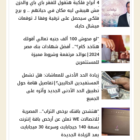
4 أبراج فلكية هتقول للفقر باي باي والحزن
مش هيبقي ليه مكان في حياتهم .. و برج
فلكي سيحصل على ترقية وفقا لـ توقعات
ميشال حايك
"لو محوش 100 ألف جنيه تعالي أقولك
هتاخد كام؟".. أفضل شهادات بنك مصر
2024|عوائد مرتفعة وشروط مميزة
للمستثمرين
زيادة الحد الأدنى للمعاشات: هل تشمل
المستفيدين الحاليين؟|تفاصيل هامة حول
تطبيق الحد الأدنى الجديد وأثره على
الجميع
"هتشحن باقتك برخص التراب".. المصرية
للاتصالات WE تعلن عن أرخص باقة إنترنت
بسعة 140 جيجابايت وسرعة 30 ميجابايت
بعد الزيادة الجديدة