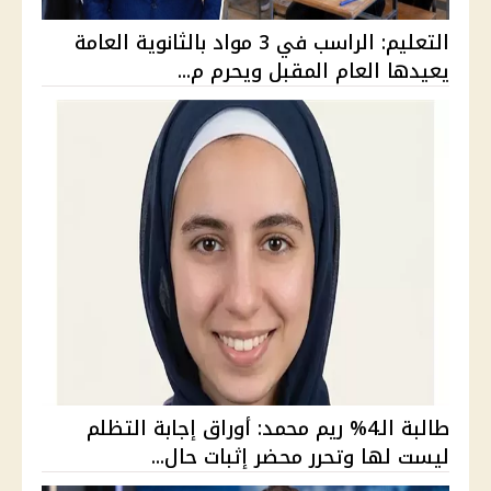
التعليم: الراسب في 3 مواد بالثانوية العامة
يعيدها العام المقبل ويحرم م...
طالبة الـ4% ريم محمد: أوراق إجابة التظلم
ليست لها وتحرر محضر إثبات حال...