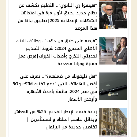
"هيبقوا زي الثانوي".. التعليم تكشف عن
نظام جديد يطبق لأول مرة في امتحانات
الشهادة الإعدادية 2025|تطبيق بدءًا من
هذا الموعد
"فرصه على طبق من ذهب".. وظائف البنك
الأهلي المصري 2024: شروط التقديم
لحديثي التخرج وأصحاب الخبرات|فرص عمل
مميزة ومزايا متعددة
"هل تليفونك من ضمنهم؟".. تعرف على
أفضل الهواتف التي تدعم تقنية eSIM و5G
في مصر 2024: قائمة بأحدث الأجهزة
وأرخص الأسعار
زيادة قيمة الإيجار القديم: 25% من المعاش
وبدائل تناسب الملاك والمستأجرين |
تفاصيل جديدة من البرلمان