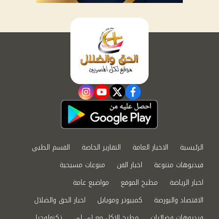
instagram
youtube
twitter
facebook
الرئيسية
الاخبار العامة
التقارير الخاصة
القسم الطبي
فيديوهات متنوعة
اخبار الفن
منوعات مسيحية
اخبار الرياضة
مطبخ الموقع
مواضيع عامة
الاقتصاد والبورصة
كمبيوتر وموبايل
اخبار الحق والضلال
فيديوهات فضائيات
مطبخ الاكل مع لى لى
تكنولوجيا