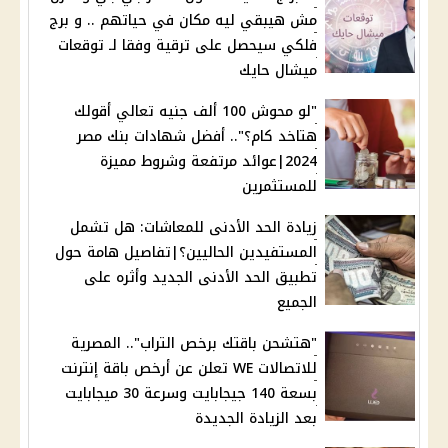
مش هيبقي ليه مكان في حياتهم .. و برج
فلكي سيحصل على ترقية وفقا لـ توقعات
ميشال حايك
"لو محوش 100 ألف جنيه تعالي أقولك
هتاخد كام؟".. أفضل شهادات بنك مصر
2024|عوائد مرتفعة وشروط مميزة
للمستثمرين
زيادة الحد الأدنى للمعاشات: هل تشمل
المستفيدين الحاليين؟|تفاصيل هامة حول
تطبيق الحد الأدنى الجديد وأثره على
الجميع
"هتشحن باقتك برخص التراب".. المصرية
للاتصالات WE تعلن عن أرخص باقة إنترنت
بسعة 140 جيجابايت وسرعة 30 ميجابايت
بعد الزيادة الجديدة