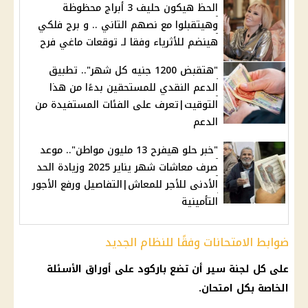
الحظ هيكون حليف 3 أبراج محظوظة
وهيتقبلوا مع نصهم التاني .. و برج فلكي
هينضم للأثرياء وفقا لـ توقعات ماغي فرح
"هتقبض 1200 جنيه كل شهر".. تطبيق
الدعم النقدي للمستحقين بدءًا من هذا
التوقيت|تعرف على الفئات المستفيدة من
الدعم
"خبر حلو هيفرح 13 مليون مواطن".. موعد
صرف معاشات شهر يناير 2025 وزيادة الحد
الأدنى للأجر للمعاش|التفاصيل ورفع الأجور
التأمينية
ضوابط الامتحانات وفقًا للنظام الجديد
على كل لجنة سير أن تضع باركود على أوراق الأسئلة
الخاصة بكل
امتحان
.