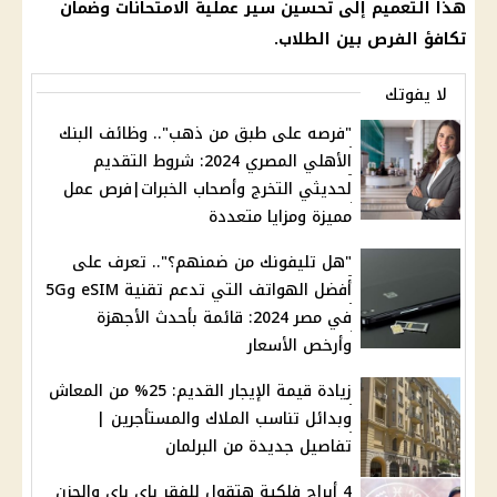
هذا التعميم إلى تحسين سير عملية
الامتحانات
وضمان
تكافؤ الفرص بين
الطلاب
.
لا يفوتك
"فرصه على طبق من ذهب".. وظائف البنك
الأهلي المصري 2024: شروط التقديم
لحديثي التخرج وأصحاب الخبرات|فرص عمل
مميزة ومزايا متعددة
"هل تليفونك من ضمنهم؟".. تعرف على
أفضل الهواتف التي تدعم تقنية eSIM و5G
في مصر 2024: قائمة بأحدث الأجهزة
وأرخص الأسعار
زيادة قيمة الإيجار القديم: 25% من المعاش
وبدائل تناسب الملاك والمستأجرين |
تفاصيل جديدة من البرلمان
4 أبراج فلكية هتقول للفقر باي باي والحزن