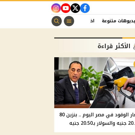
instagram
youtube
twitter
facebook
ديوهات متنوعة
اخبار الفن
منوعات مسيحية
اخبار الرياضة
الأكثر قراءة
أسعار الوقود في مصر اليوم .. بنزين 80