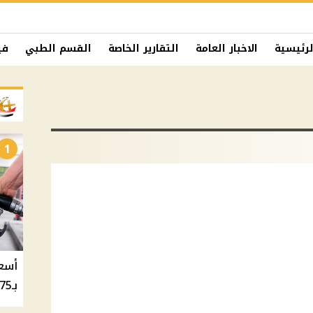
لرئيسية
الاخبار العامة
التقارير الخاصة
القسم الطبي
في
1
بـ20.75 جنيه والسولار بـ20.50 جنيه