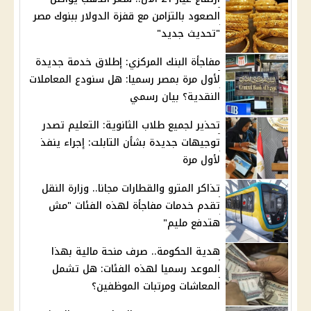
الصعود بالتزامن مع قفزة الدولار ببنوك مصر
"تحديث جديد"
مفاجأة البنك المركزي: إطلاق خدمة جديدة
لأول مرة بمصر رسميا: هل سنودع المعاملات
النقدية؟ بيان رسمي
تحذير لجميع طلاب الثانوية: التعليم تصدر
توجيهات جديدة بشأن التابلت: إجراء ينفذ
لأول مرة
تذاكر المترو والقطارات مجانا.. وزارة النقل
تقدم خدمات مفاجأة لهذه الفئات "مش
هتدفع مليم"
هدية الحكومة.. صرف منحة مالية بهذا
الموعد رسميا لهذه الفئات: هل تشمل
المعاشات ومرتبات الموظفين؟