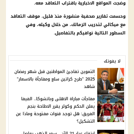
وضجت المواقع الاخبارية باقتراب التعاقد معه.
وحسمت تقارير صحفية منشورة منذ قليل، موقف التعاقد
مع ميكالي لتدريب
الزمالك
، من خلال وكيله، وفي
السطور التالية نوافيكم بالتفاصيل.
لا يفوتك
التموين تفاجئ المواطنين قبل شهر رمضان
2025 "طرح كراتين سلع ومفاجأة بالاسعار"
شاهد
مفاجآت مباراة الاهلى وباتشوكا.. الفيفا
يعلن الحكم وكولر يقرر الاطاحة بنجم
الفريق: هل توجد قنوات مفتوحة وماذا عن
التشكيل؟
ارتفاع عيار 21 الآن.. سعر الذهب يواصل