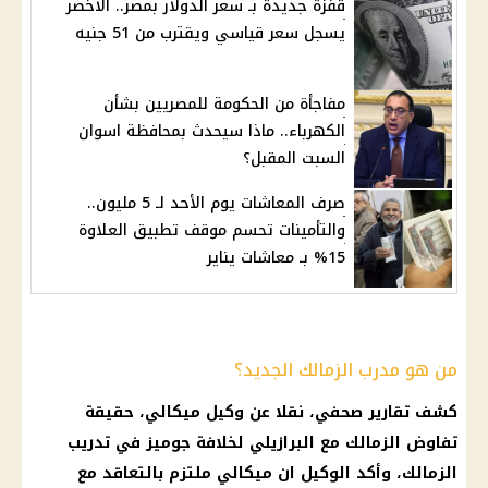
قفزة جديدة بـ سعر الدولار بمصر.. الاخضر
يسجل سعر قياسي ويقترب من 51 جنيه
مفاجأة من الحكومة للمصريين بشأن
الكهرباء.. ماذا سيحدث بمحافظة اسوان
السبت المقبل؟
صرف المعاشات يوم الأحد لـ 5 مليون..
والتأمينات تحسم موقف تطبيق العلاوة
15% بـ معاشات يناير
من هو مدرب الزمالك الجديد؟
كشف تقارير صحفي، نقلا عن وكيل ميكالي، حقيقة
تفاوض
الزمالك
مع البرازيلي لخلافة
جوميز
في تدريب
الزمالك
، وأكد الوكيل ان ميكالي ملتزم بالتعاقد مع