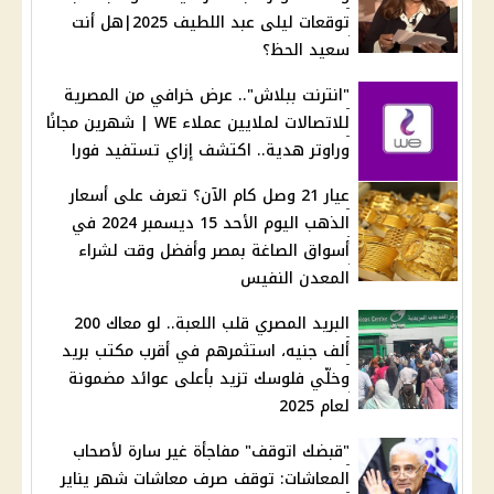
توقعات ليلى عبد اللطيف 2025|هل أنت
سعيد الحظ؟
"انترنت ببلاش".. عرض خرافي من المصرية
للاتصالات لملايين عملاء WE | شهرين مجانًا
وراوتر هدية.. اكتشف إزاي تستفيد فورا
عيار 21 وصل كام الآن؟ تعرف على أسعار
الذهب اليوم الأحد 15 ديسمبر 2024 في
أسواق الصاغة بمصر وأفضل وقت لشراء
المعدن النفيس
البريد المصري قلب اللعبة.. لو معاك 200
ألف جنيه، استثمرهم في أقرب مكتب بريد
وخلّي فلوسك تزيد بأعلى عوائد مضمونة
لعام 2025
"قبضك اتوقف" مفاجأة غير سارة لأصحاب
المعاشات: توقف صرف معاشات شهر يناير