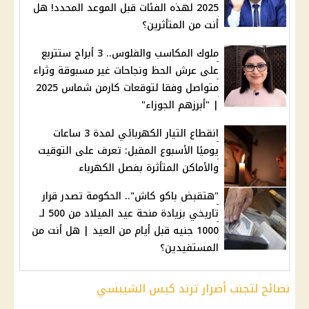
2025 لهذه الفئات قبل الموعد المحدد! هل
أنت من المتأثرين؟
ملوك المكاسب والفلوس.. 3 أبراج ستتربع
على عرش الحظ ونجاحات غير مسبوقة وثراء
متواصل وفقا لتوقعات كارمن شماس 2025
| "أبرزهم الجوزاء"
انقطاع التيار الكهربائي لمدة 3 ساعات
يوميًا الأسبوع المقبل: تعرف على التوقيت
والأماكن المتأثرة بفصل الكهرباء
"هتقبض باكو كاش".. الحكومة تصدر قرار
تاريخي بزيادة منحة عيد الميلاد من 500 لـ
1000 جنيه قبل أيام من العيد | هل أنت من
المستفيدين؟
نصائح لتجنب أضرار ترند كيس الشيبسي