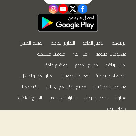
instagram
youtube
twitter
facebook
الرئيسية
الاخبار العامة
التقارير الخاصة
القسم الطبي
فيديوهات متنوعة
اخبار الفن
منوعات مسيحية
اخبار الرياضة
مطبخ الموقع
مواضيع عامة
الاقتصاد والبورصة
كمبيوتر وموبايل
اخبار الحق والضلال
فيديوهات فضائيات
مطبخ الاكل مع لى لى
تكنولوجيا
سيارات
اسعار وعروض
عقارات في مصر
الابراج الفلكية
حظك اليوم
من نحن
سياسة الخصوصية
اتصل بنا
©2024 الحق والضلال All Rights Reserved.