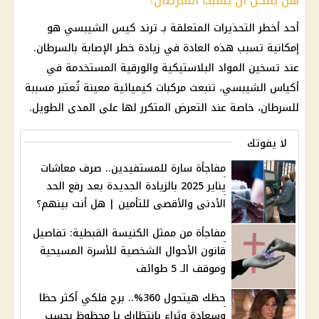
هل يمكن أن يسبب السرطان؟
أحد أخطر التحذيرات المتعلقة بـ ترند كيس الشيبسي هو
إمكانية تسبب هذه العادة في زيادة خطر الإصابة بالسرطان.
عند تسخين المواد البلاستيكية والورقية المستخدمة في
أكياس الشيبسي، تنبعث مركبات كيميائية معينة تُعتبر مسببة
للسرطان، خاصة عند التعرض المتكرر لها على المدى الطويل.
لا يفوتك
مفاجأة سارة للمستفيدين.. صرف معاشات
يناير 2025 بالزيادة الجديدة بعد رفع الحد
الأدنى والأقصى للتأمين | هل أنت بينهم؟
مفاجأة من ممثل الكنيسة القبطية: تفاصيل
قانون الأحوال الشخصية للأسرة المسيحية
وموقف الـ 5 طوائف
حظك هيتحول 360%.. برج فلكي أكثر حظا
وسعادة وثراء بانتظارك يا محظوظ بحسب