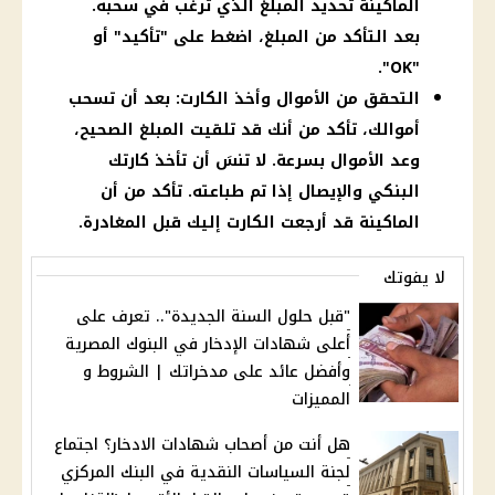
الماكينة تحديد المبلغ الذي ترغب في سحبه.
بعد التأكد من المبلغ، اضغط على "تأكيد" أو
"OK".
التحقق من الأموال وأخذ الكارت: بعد أن تسحب
أموالك، تأكد من أنك قد تلقيت المبلغ الصحيح،
وعد الأموال بسرعة. لا تنسَ أن تأخذ كارتك
البنكي والإيصال إذا تم طباعته. تأكد من أن
الماكينة قد أرجعت الكارت إليك قبل المغادرة.
لا يفوتك
"قبل حلول السنة الجديدة".. تعرف على
أعلى شهادات الإدخار في البنوك المصرية
وأفضل عائد على مدخراتك | الشروط و
المميزات
هل أنت من أصحاب شهادات الادخار؟ اجتماع
لجنة السياسات النقدية في البنك المركزي