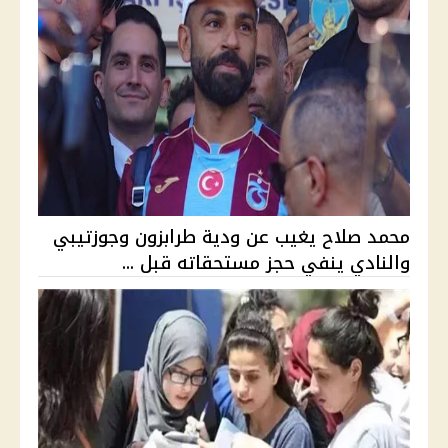
محمد صلاح يغيب عن ودية طرابزون وجوزتيبي
والنادي ينفي حجز مستحقاته قبل ...