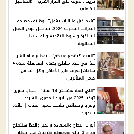
قريب.. تعرف على القرار الأقرب | (التفاصيل
الكاملة)
"قدم قبل ما الباب يقفل".. وظائف مصلحة
الضرائب المصرية 2024: تفاصيل فرص العمل
الشاغرة وشروط التقديم والمستندات
المطلوبة
"الميه هتقطع عندكم".. انقطاع مياه الشرب
غدًا في عدة مناطق بهذه المحافظة لمدة 4
ساعات|تعرف على الأماكن وهل انت من
ضمن المتأثرين؟
"اللي لسه مكملش 18 سنه".. حساب سوبر
توفير 2025 من البريد المصري: الشروط
ومزايا وخصائص تناسب جميع الفئات | فائدة
شهرية
أبواب النجاح والسعادة والخير والحظ هتتفتح
قدام 3 أبراج محظوظة وترقيات في انتظار