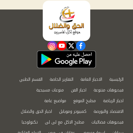
instagram
youtube
twitter
facebook
الرئيسية
الاخبار العامة
التقارير الخاصة
القسم الطبي
فيديوهات متنوعة
اخبار الفن
منوعات مسيحية
اخبار الرياضة
مطبخ الموقع
مواضيع عامة
الاقتصاد والبورصة
كمبيوتر وموبايل
اخبار الحق والضلال
فيديوهات فضائيات
مطبخ الاكل مع لى لى
تكنولوجيا
سيارات
اسعار وعروض
عقارات في مصر
الابراج الفلكية