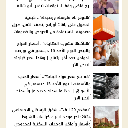
برج فلكي وفقا لـ توقعات نيفين أبو شالة
"هتوفر لك فلوسك ورصيدك".. كيفية
الحصول على باقات أورانج بنصف الثمن: طرق
مضمونة للاستفادة من العروض والخصومات
"هناكلها مشوية النهارده".. أسعار الفراخ
والبيض اليوم الأحد 15 ديسمبر في بورصة
الدواجن بعد أخر ارتفاع | وهذا سعر كرتونة
البيض الأن
"كم بلغ سعر مواد البناء؟".. أسعار الحديد
والأسمنت اليوم الأحد 15 ديسمبر في
الأسواق | هذا ما سجله حديد عز وأسمنت
النصر الان
"بمقدم 20 الف".. شقق الإسكان الاجتماعي
2024: آخر موعد لشراء كراسات الشروط
وأسعار وأماكن الوحدات السكنية لمحدودي