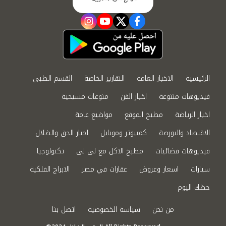
instagram
youtube
twitter
facebook
الرئيسية
الاخبار العامة
التقارير الخاصة
القسم الطبي
فيديوهات متنوعة
اخبار الفن
منوعات مسيحية
اخبار الرياضة
مطبخ الموقع
مواضيع عامة
الاقتصاد والبورصة
كمبيوتر وموبايل
اخبار الحق والضلال
فيديوهات فضائيات
مطبخ الاكل مع لى لى
تكنولوجيا
سيارات
اسعار وعروض
عقارات في مصر
الابراج الفلكية
حظك اليوم
من نحن
سياسة الخصوصية
اتصل بنا