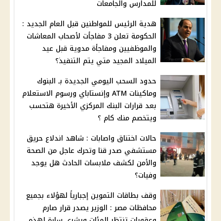
للمدارس والجامعات
هدية الرئيس للمواطنين قبل العام الجديد :
الحكومة تعلن 3 مفاجأت لأصحاب المعاشات
والموظفيين ومفاجأة مدوية قبل عيد
الميلاد المجيد متي يتم التنفيذ؟
حدود السحب اليومي الجديدة بـ البنوك
وماكينات ATM وإنستاباي ورسوم الاستعلام
بعد قرارات البنك المركزي الأخيرة هتحسب
ويتخصم منك كام ؟
حالات اختناق واصابات : شاهد اندلاع حريق
مستشفي صدر قنا وتحرك عاجل من الصحة
والأمن لكشف ملابسات الحادث هل يوجد
وفيات؟
وقف بطاقات التموين إجبارياً لهؤلاء بجميع
محافظات مصر : الوزير يصدر قرار صارم
وعقوبات تنتظر المئات وبشري سارة لهذه