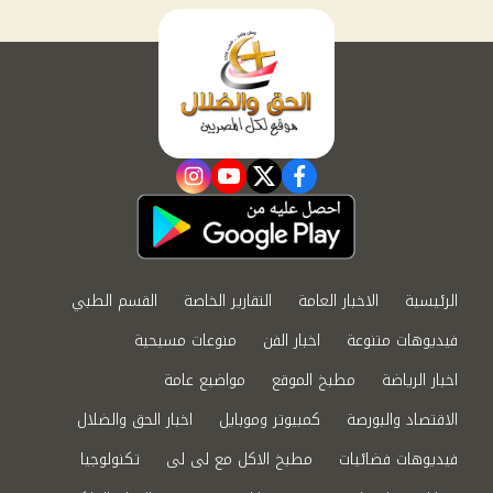
instagram
youtube
twitter
facebook
الرئيسية
الاخبار العامة
التقارير الخاصة
القسم الطبي
فيديوهات متنوعة
اخبار الفن
منوعات مسيحية
اخبار الرياضة
مطبخ الموقع
مواضيع عامة
الاقتصاد والبورصة
كمبيوتر وموبايل
اخبار الحق والضلال
فيديوهات فضائيات
مطبخ الاكل مع لى لى
تكنولوجيا