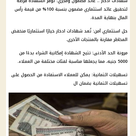
شهادات ادخار
..
عائد
مضمون ومجزي: توفر الشهادة فرصة
لتحقيق
عائد
استثماري مضمون بنسبة 100% من قيمة رأس
المال
بنهاية المدة.
حل استثماري آمن: تُعد
شهادات ادخار
خيارًا استثماريًا منخفض
المخاطر مقارنة بالمنتجات الأخرى.
مرونة الحد الأدنى: تتيح الشهادة إمكانية الشراء بدءًا من
5000 جنيه، مما يجعلها مناسبة لفئات مختلفة من
العملاء
.
تسهيلات ائتمانية: يمكن للعملاء الاستفادة من الحصول على
تسهيلات ائتمانية بضمان ال