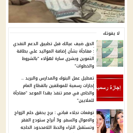
لا يفوتك
الحق ضيف عيالك قبل تطبيق الدعم النقدي
: مفاجأة بشأن إضافة المواليد علي بطاقة
التموين وبشري سارة لهؤلاء "بالشروط
والخطوات"
تعطيل عمل البنوك والمدارس والبريد ..
إجازات رسمية للموظفين بالقطاع العام
والخاص في مصر تنفذ بهذا الموعد "مفاجأة
للملايين"
توقعات نجلاء قباني : برج يحقق حلم الزواج
والاموال والسفر، و3 أبراج ستودع الفقر
وتستقبل الثراء والحظ اللامحدود الحاجه