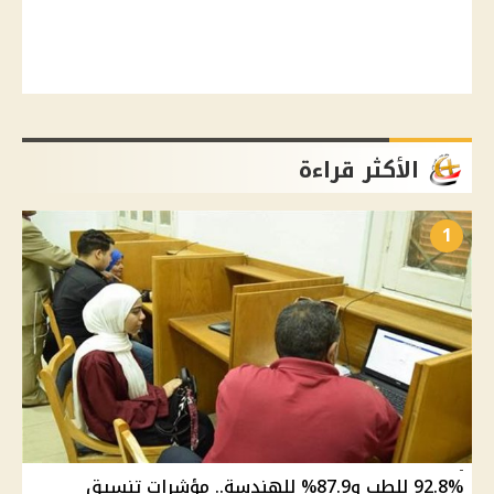
الأكثر قراءة
1
92.8% للطب و87.9% للهندسة.. مؤشرات تنسيق