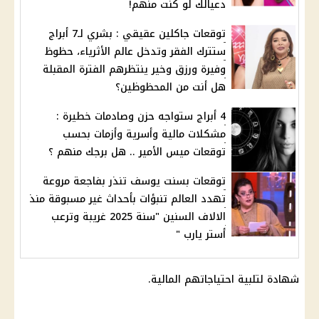
دعيالك لو كنت منهم!
توقعات جاكلين عقيقي : بشري لـ7 أبراج
ستترك الفقر وتدخل عالم الأثرياء، حظوظ
وفيرة ورزق وخير ينتظرهم الفترة المقبلة
هل أنت من المحظوظين؟
4 أبراج ستواجه حزن وصادمات خطيرة :
مشكلات مالية وأسرية وأزمات بحسب
توقعات ميس الأمير .. هل برجك منهم ؟
توقعات بسنت يوسف تنذر بفاجعة مروعة
تهدد العالم تنبؤات بأحداث غير مسبوقة منذ
الالاف السنين "سنة 2025 غريبة وترعب
أستر يارب "
شهادة لتلبية احتياجاتهم
المالية
.