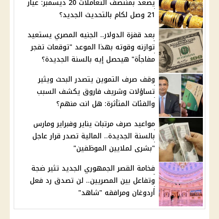
يصعد بمنتصف التعاملات 20 ديسمبر: عيار
21 وصل لكام بالتحديث الجديد؟
بعد قفزة الدولار.. الجنيه المصري يستعيد
توازنه وقوته بهذا الموعد "توقعات تفجر
مفاجأة" هيحصل إيه بالسنة الجديدة؟
وقف صرف التموين يتصدر البحث ويثير
تساؤلات وشريف فاروق يكشف السبب
والفئات المتأثرة: هل انت منهم؟
مواعيد صرف مرتبات يناير وفبراير ومارس
بالسنة الجديدة.. المالية تصدر قرار عاجل
"بشرى لملايين الموظفين"
فخامة القصر الجمهوري الجديد تثير ضجة
وتفاعل بين المصريين.. لن تصدق رد فعل
أردوغان ومرافقه "شاهد"