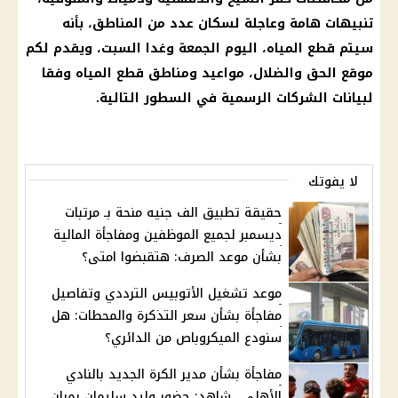
تنبيهات هامة وعاجلة لسكان عدد من المناطق، بأنه
سيتم قطع المياه، اليوم الجمعة وغدا السبت، ويقدم لكم
موقع الحق والضلال، مواعيد ومناطق قطع المياه وفقا
لبيانات الشركات الرسمية في السطور التالية.
لا يفوتك
حقيقة تطبيق الف جنيه منحة بـ مرتبات
ديسمبر لجميع الموظفين ومفاجأة المالية
بشأن موعد الصرف: هتقبضوا امتى؟
موعد تشغيل الأتوبيس الترددي وتفاصيل
مفاجأة بشأن سعر التذكرة والمحطات: هل
سنودع الميكروباص من الدائري؟
مفاجأة بشأن مدير الكرة الجديد بالنادي
الأهلي.. شاهد: حضور وليد سليمان بمران