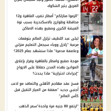
الفريق يثير الشكوك
"الزموا منازلكم" أمطار تضرب القاهرة و12
محافظة وطوارئ بالاسكندرية بسبب نوة
الفيضة الكبرى وصقيع بهذه الاماكن
ليلى عبد اللطيف تزلزل العالم بتوقعات
مرعبة "زلازل ووباء سيجعل التعليم منزلي
وعاصفة مدمرة" ماذا سنشهد بعام 2025؟
موجة صقيع وامطار بالقاهرة وقرار بإغلاق
الموانئ بهذه المدن حفاظا على الارواح
"إجراءات احترازية" ماذا يحدث؟
فسخ عقد مهاجم الأهلي والتعاقد مع لاعب
أجنبي جديد "صفقة من العيار الثقيل قبل
كأس العالم"
"ارتفع 80 جنيه مرة واحدة"سعر الذهب