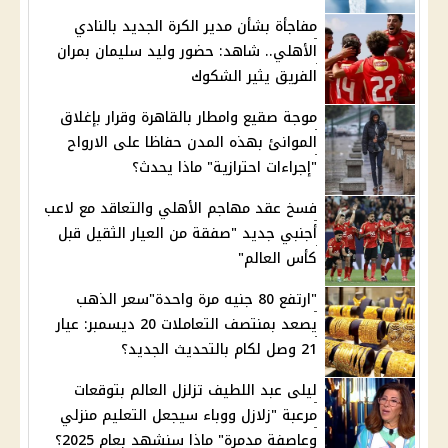
مفاجأة بشأن مدير الكرة الجديد بالنادي
الأهلي.. شاهد: حضور وليد سليمان بمران
الفريق يثير الشكوك
موجة صقيع وامطار بالقاهرة وقرار بإغلاق
الموانئ بهذه المدن حفاظا على الارواح
"إجراءات احترازية" ماذا يحدث؟
فسخ عقد مهاجم الأهلي والتعاقد مع لاعب
أجنبي جديد "صفقة من العيار الثقيل قبل
كأس العالم"
"ارتفع 80 جنيه مرة واحدة"سعر الذهب
يصعد بمنتصف التعاملات 20 ديسمبر: عيار
21 وصل لكام بالتحديث الجديد؟
ليلى عبد اللطيف تزلزل العالم بتوقعات
مرعبة "زلازل ووباء سيجعل التعليم منزلي
وعاصفة مدمرة" ماذا سنشهد بعام 2025؟