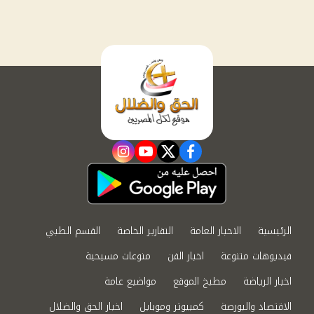
instagram
youtube
twitter
facebook
الرئيسية
الاخبار العامة
التقارير الخاصة
القسم الطبي
فيديوهات متنوعة
اخبار الفن
منوعات مسيحية
اخبار الرياضة
مطبخ الموقع
مواضيع عامة
الاقتصاد والبورصة
كمبيوتر وموبايل
اخبار الحق والضلال