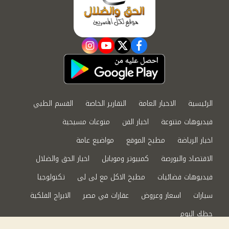
instagram
youtube
twitter
facebook
الرئيسية
الاخبار العامة
التقارير الخاصة
القسم الطبي
فيديوهات متنوعة
اخبار الفن
منوعات مسيحية
اخبار الرياضة
مطبخ الموقع
مواضيع عامة
الاقتصاد والبورصة
كمبيوتر وموبايل
اخبار الحق والضلال
فيديوهات فضائيات
مطبخ الاكل مع لى لى
تكنولوجيا
سيارات
اسعار وعروض
عقارات في مصر
الابراج الفلكية
حظك اليوم