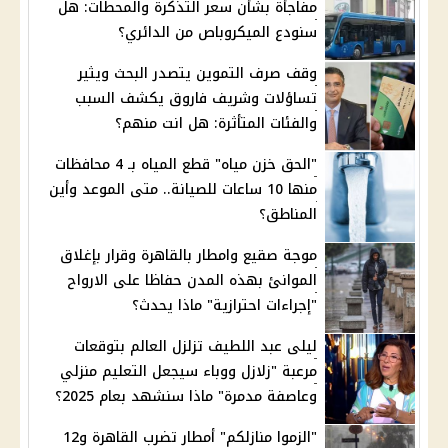
مفاجأة بشأن سعر التذكرة والمحطات: هل
سنودع الميكروباص من الدائري؟
وقف صرف التموين يتصدر البحث ويثير
تساؤلات وشريف فاروق يكشف السبب
والفئات المتأثرة: هل انت منهم؟
"الحق خزن مياه" قطع المياه بـ 4 محافظات
منها 10 ساعات للصيانة.. متى الموعد وأين
المناطق؟
موجة صقيع وامطار بالقاهرة وقرار بإغلاق
الموانئ بهذه المدن حفاظا على الارواح
"إجراءات احترازية" ماذا يحدث؟
ليلى عبد اللطيف تزلزل العالم بتوقعات
مرعبة "زلازل ووباء سيجعل التعليم منزلي
وعاصفة مدمرة" ماذا سنشهد بعام 2025؟
"الزموا منازلكم" أمطار تضرب القاهرة و12