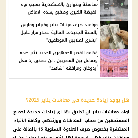
محافظة وطوارئ بالاسكندرية بسبب نوة
الفيضة الكبرى وصقيع بهذه الاماكن
مواعيد صرف مرتبات يناير وفبراير ومارس
بالسنة الجديدة.. المالية تصدر قرار عاجل
"بشرى لملايين الموظفين"
فخامة القصر الجمهوري الجديد تثير ضجة
وتفاعل بين المصريين.. لن تصدق رد فعل
أردوغان ومرافقه "شاهد"
هل يوجد زيادة جديدة في معاشات يناير 2025؟
اولا،
معاشات يناير
لن تطبق بها اي زيادات جديدة لجميع
المستحقين من صحاب
المعاشات
وورثتهم، وكافة الأنباء
المنتشرة بخصوص
صرف العلاوة
السنوية 15 بالمائة على
معاشات يناير
فهي لا
صحة
لها، لأنه لم يتم الإعلان عن اي