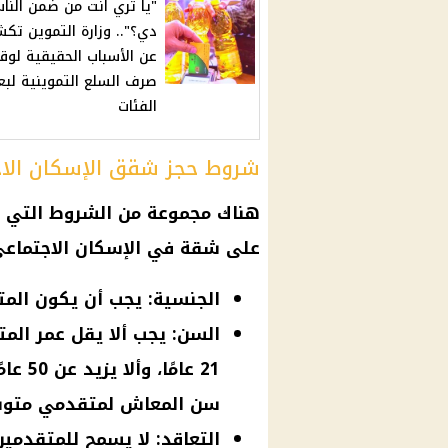
"يا تري انت من ضمن النا
دي؟".. وزارة التموين تك
عن الأسباب الحقيقية لو
صرف السلع التموينية لب
الفئات
شروط حجز شقق الإسكان الاجتما
هناك مجموعة من الشروط التي 
على شقة في الإسكان الاجتماع
الجنسية: يجب أن يكون الم
السن: يجب ألا يقل عمر ا
21 عام
سن المعاش لمتقدمي متو
التعاقد: لا يسمح للمتقدمين