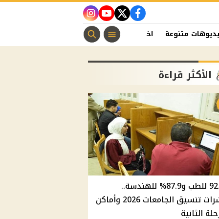
instagram
youtube
twitter
facebook
ديوهات متنوعة
اخبار الفن
منوعات مسيحية
اخبار الرياضة
الأكثر قراءة
92.8% للطب و87.9% للهندسة..
مؤشرات تنسيق الجامعات 2026 وأماكن
حلة الثانية