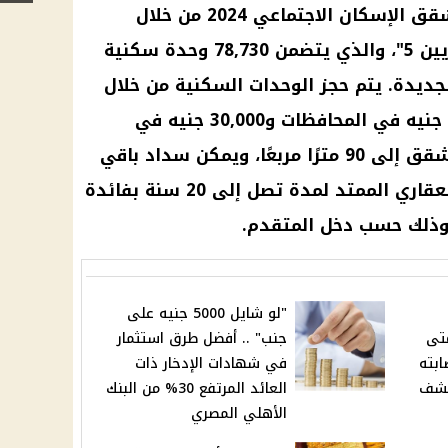
تستمر وزارة الإسكان في طرح شقق الإسكان الاجتماعي 2024 من خلال
الإعلان الجديد "سكن لكل المصريين 5"، والذي يتضمن 78,730 وحدة سكنية
ديدة. يتم حجز الوحدات السكنية من خلال
سداد مقدم حجز يبدأ من 20,000 جنيه في المحافظات و30,000 جنيه في
المدن الجديدة. وتصل مساحة الشقق إلى 90 مترًا مربعًا، ويمكن سداد باقي
قيمة الشقة عبر نظام التمويل العقاري الممتد لمدة تصل إلى 20 سنة بفائدة
"لو شايل 5000 جنيه على
تى
جنب" .. أفضل طرق استثمار
ابته
في شهادات الإدخار ذات
كشف
العائد المرتفع 30% من البنك
الأهلي المصري