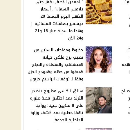
"..
"المعدن الأصفر يقفز حتى
يلامس السماء".. أسعار
الذهب اليوم الجمعة 20
ديسمبر بتعاملات المسائية |
وهذا ما سجله عيار 18 و21
و24 الأن
..
حظوظ ومفاجات السنين من
نصيب برج فلكي حياته
ل لهذه
هتتشقلب والسعادة والنجاح
هيبقوا من حظه وهيودع الحزن
وفقا لـ توقعات ابراهيم حزبون
صالح
سائق تاكسي مطروح يتصدر
ن
الترند بعد اختلاق قصة عثوره
على 8 ملايين جنيه: يواجه
ة
تهمًا خطيرة بعد كشف وزارة
الداخلية الخدعة