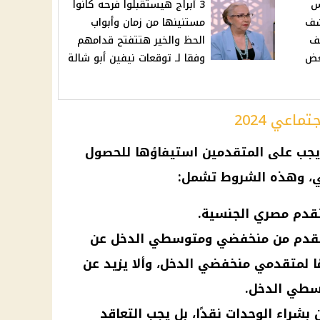
س
3 أبراج هيستقبلوا فرحه كانوا
شف
مستنينها من زمان وأبواب
قف
الحظ والخير هتتفتح قدامهم
عض
وفقا لـ توقعات نيفين أبو شالة
عي 2024
يجب على المتقدمين استيفاؤها للحصول
ي، وهذه الشروط تشمل:
تقدم مصري الجنسية.
لمتقدم من منخفضي ومتوسطي الدخل عن
ًا، وألا يزيد عن 50 عامًا لمتقدمي منخفضي الدخل، وألا يزيد عن
سطي الدخل.
 بشراء الوحدات نقدًا، بل يجب التعاقد