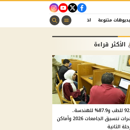
instagram
youtube
twitter
facebook
ديوهات متنوعة
اخبار الفن
منوعات مسيحية
اخبار الرياضة
الأكثر قراءة
92.8% للطب و87.9% للهندسة..
مؤشرات تنسيق الجامعات 2026 وأماكن
حلة الثانية