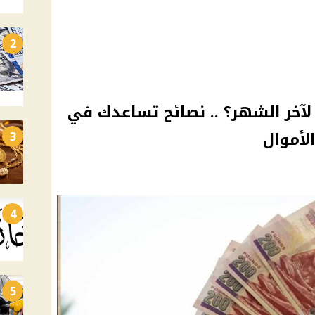
2
آخر الشهر؟ .. نصائح تساعدك في
لأموال
3
4
5