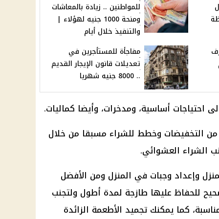
ل
للمواطنين .. زيادة بالمعاشات
ظة
ومنحة 1000 جنيه لهؤلاء |
والتنفيذ خلال أيام
رف
مفاجأة للمستأجرين في
تعديلات قانون الإيجار القديم
.. 8000 جنيه شهريا
ى احتياجات أساسية، ومدخرات، وأيضا كماليات.
 من التخفيضات وخطط للشراء مسبقا من خلال
نب الشراء العشوائي.
لمنزل وإعداد وجبات في المنزل ومن الأفضل
حيح للحفاظ عليها طازجة لمدة أطول ولتجنب
اسبة، كما يمكنك تجميد الأطعمة الزائدة