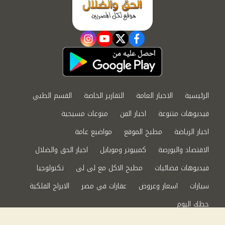
instagram
youtube
twitter
facebook
الرئيسية
الاخبار العامة
التقارير الخاصة
القسم الطبي
فيديوهات متنوعة
اخبار الفن
منوعات مسيحية
اخبار الرياضة
مطبخ الموقع
مواضيع عامة
الاقتصاد والبورصة
كمبيوتر وموبايل
اخبار الحق والضلال
فيديوهات فضائيات
مطبخ الاكل مع لى لى
تكنولوجيا
سيارات
اسعار وعروض
عقارات في مصر
الابراج الفلكية
حظك اليوم