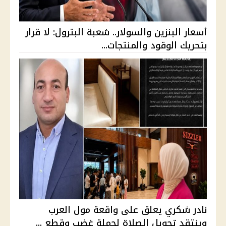
أسعار البنزين والسولار.. شعبة البترول: لا قرار
بتحريك الوقود والمنتجات...
نادر شكري يعلق على واقعة مول العرب
وينتقد تحويل الصلاة لحملة غضب وقطع ...