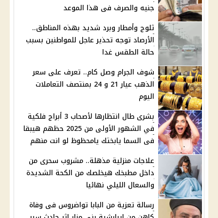
جنيه والصرف فى هذا الموعد
ثلوج وأمطار وبرد شديد بهذه المناطق..
الأرصاد توجه تحذير عاجل للمواطنين بسبب
حالة الطقس غدا
شوف الجرام وصل كام.. تعرف على سعر
الذهب عيار 21 و 24 بمنتصف التعاملات
اليوم
بشرى طال انتظارها لأصحاب 3 أبراج فلكية
في الشهور الأولى من 2025 حظهم هيبقا
فى السما يابختك يامحظوظ لو انت منهم
علاجات منزلية مذهلة.. مشروب سحرى من
داخل مطبخك هيخلصك من الكحة الشديدة
والسعال الليلي نهائيا
رسالة تعزية من البابا تواضروس فى وفاة
كاهن من إيبارشية بني مزار اثر حادث سير