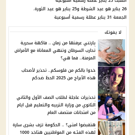
السبت 25 يناير عطلة رسمية أسبوعية
26 يناير هو عيد الشرطة و25 يناير هو عيد الثورة.
الجمعة 31 يناير عطلة رسمية أسبوعية
لا يفوتك
يارتني عرفتها من زمان .. فاكهة سحرية
تحارب السرطان وتنهي المعاناة مع الأمراض
المزمنة.. فما هي؟
خدوا بالكم من فلوسكم.. تحذير لأصحاب
هذه الأبراج من 2025 الحظ ضدكم
تحذيرات عاجلة لطلاب الصف الأول والثاني
الثانوي من وزارة التربيه والتعليم قبل ايام
من امتحانات منتصف العام
هتقبضوا امتى؟ .. الحكومة تزف بشرى سارة
لهذه الفئـه من المواطنيين هتاخد 1000