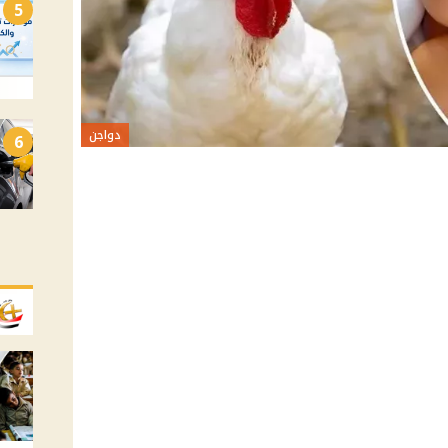
5
دواجن
6