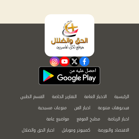
instagram
youtube
twitter
facebook
الرئيسية
الاخبار العامة
التقارير الخاصة
القسم الطبي
فيديوهات متنوعة
اخبار الفن
منوعات مسيحية
اخبار الرياضة
مطبخ الموقع
مواضيع عامة
الاقتصاد والبورصة
كمبيوتر وموبايل
اخبار الحق والضلال