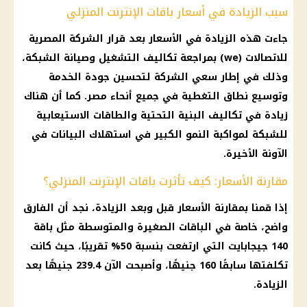
سبب الزيادة في أسعار باقات الإنترنت المنزلي
جاءت هذه الزيادة في
الأسعار
بعد
قرار
الشركة المصرية
للاتصالات
(we) بمراجعة تكاليف التشغيل وصيانة
الشبكة
،
وذلك في إطار سعي الشركة لتحسين جودة الخدمة
وتوسيع نطاق التغطية في جميع أنحاء مصر. كما أن هناك
زيادة في تكاليف البنية التحتية والطاقات الاستيعابية
للشبكة لمواكبة النمو الكبير في استهلاك البيانات في
الآونة الأخيرة
.
مقارنة الأسعار: كيف تأثرت باقات الإنترنت المنزلي؟
إذا قمنا بمقارنة
الأسعار
قبل وبعد الزيادة، نجد أن الفارق
واضح، خاصة في
الباقات
الصغيرة والمتوسطة مثل باقة
140
جيجابايت
التي ارتفعت بنسبة 50% تقريبًا، حيث كانت
تكلفتها سابقًا 160 جنيهًا، وأصبحت الآن 239.4 جنيهًا بعد
الزيادة.