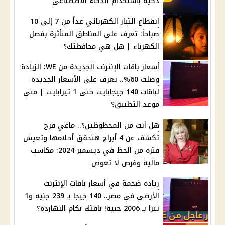
ذكية باستخدام الذكاء الاصطناعي
انقطاع التيار الكهربائي غداً من 7 إلى 10
صباحاً: تعرف على المناطق المتأثرة بفصل
الكهرباء | هل هي محافظتك؟
أسعار باقات الإنترنت الجديدة من WE: الزيادة
وصلت 60%.. تعرف على الأسعار الجديدة
لباقات 140 جيجابايت حتى 1 تيرابايت | متي
موعد التطبيق؟
هل أنت من المحظوظين؟.. ماغي فرح
تكشف عن 4 أبراج هتحقق أحلامها وتعيش
فترة من الحظ في ديسمبر 2024: مكاسب
مالية وفرص لا تعوض
زيادة ضخمة في أسعار باقات الإنترنت
الأرضي في مصر.. 140 جيجا بـ 239 جنيه و1
تيرا بـ 2006 جنيه! باقتك بكام النهاردة؟