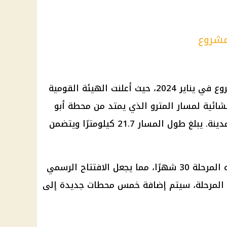
مشروع
بدأ تنفيذ المرحلة الأولى من المشروع في يناير 2024، حيث أعلنت الهيئة القومية
نشائية لمسار
المترو
الذي يمتد من محطة أبو
قير شرقًا إلى محطة مصر وسط المدينة. يبلغ طول المسار 21.7 كيلومترًا ويتضمن
من المتوقع أن يستغرق تنفيذ هذه المرحلة 30 شهرًا، مما يجعل الافتتاح الرسمي
202. وخلال هذه المرحلة، سيتم إضافة خمس محطات جديدة إلى