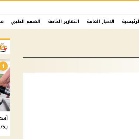
لرئيسية
الاخبار العامة
التقارير الخاصة
القسم الطبي
في
1
بـ20.75 جنيه والسولار بـ20.50 جنيه