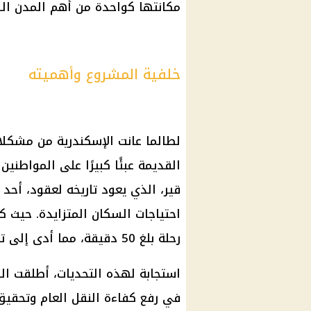
مكانتها كواحدة من أهم المدن الس
خلفية المشروع وأهميته
لطالما عانت
الإسكندرية
من مشكلات
القديمة عبئًا كبيرًا على
المواطنين
ب
قير، الذي يعود تاريخه لعقود، أحد 
رحلة بلغ 50 دقيقة، مما أدى إلى تفاقم مشاكل التكدس وتأخير الرحلات.
استجابة لهذه التحديات، أطلقت ا
في رفع كفاءة
النقل العام
وتحقيق ن