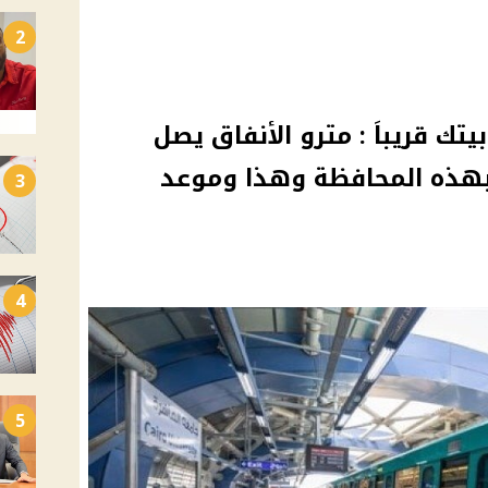
2
تك قريباَ : مترو الأنفاق يصل
بهذه المحافظة وهذا وموعد
3
4
5