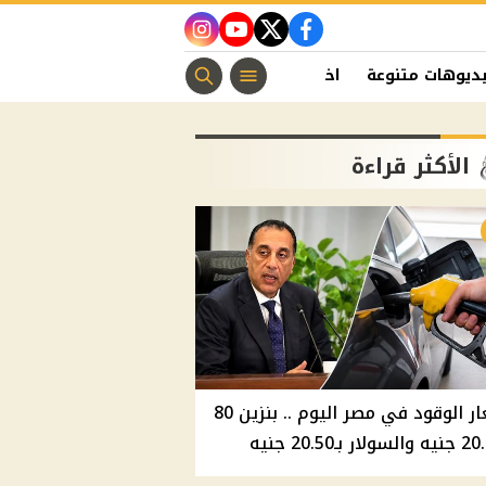
instagram
youtube
twitter
facebook
ديوهات متنوعة
اخبار الفن
منوعات مسيحية
اخبار الرياضة
الأكثر قراءة
أسعار الوقود في مصر اليوم .. بنزين 80