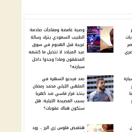
وصية غامضة ومفاجآت صادمة:
يات
الطبيب السعودي يترك رسالة
صر
غريبة قبل الهجوم في سوق
 مصري
عيد الميلاد لا تتخيل ما كشفه
المحققون وماذا وجدوا داخل
سيارته؟
يارة
بعد فيديو السهرة في
الملهى الليلي محمد رمضان
ا
يتخذ قرار قاسي ضد كهربا
بسبب الفضيحة الليلية: هل
ستكون هناك عقوبات؟
ن
هتقبض فلوس زي الرز .. زود