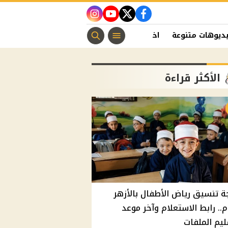
instagram
youtube
twitter
facebook
ديوهات متنوعة
اخبار الفن
منوعات مسيحية
اخبار الرياضة
الأكثر قراءة
ة تنسيق رياض الأطفال بالأزهر
م.. رابط الاستعلام وآخر موعد
يم الملفات