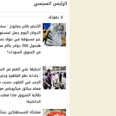
الرئيس السيسي
لا يفوتك
الأخضر طاير بصاروخ : سعر
الدولار اليوم يصل لمستو
غير مسبوقة في بنوك بم
هتحول 500 دولار بكام
من السوق السوداء؟
اجبارها علي القفز من الس
: حادثة تهز القاهرة وتثير
الرعب في القلوب بسبب م
فعلة سائق ميكروباص مع
طالبة الشروق ماذا فعلت
الداخلية!
مفاجأة للمسنهلكين بشأ