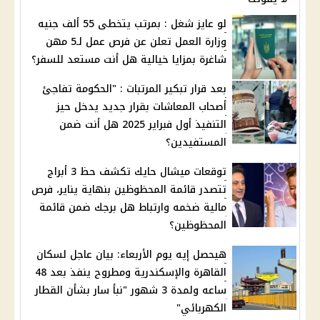
لو عايز شغل : بمرتب يتخطى 55 ألف جنيه
وزارة العمل تعلن عن فرص عمل لـ5 مهن
شاغرة بمزايا خيالية هل أنت مستعد للسفر؟
بعد قرار تبكير المرتبات : "الحكومة تفاجئ
أصحاب المعاشات بقرار جديد يدخل حيز
التنفيذ أول فبراير 2025 هل أنت ضمن
المستفيدين؟
توقعات ميشال حايك تكشف حظ 3 أبراج
تتصدر قائمة المحظوظين بنهاية يناير، فرص
مالية ضخمه وارتباط هل برجك ضمن قائمة
المحظوظين؟
هيحصل إيه يوم الأربعاء: بيان عاجل لسكان
القاهرة والإسكندرية ومطروح ينفذ بعد 48
ساعه ولمدة 3 شهور "نبأ سار بشأن القطار
الكهربائي"