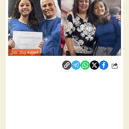
الطالبة ريناد عادل
شارك