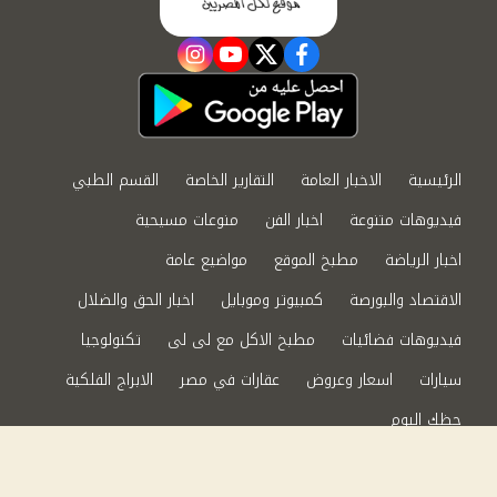
instagram
youtube
twitter
facebook
الرئيسية
الاخبار العامة
التقارير الخاصة
القسم الطبي
فيديوهات متنوعة
اخبار الفن
منوعات مسيحية
اخبار الرياضة
مطبخ الموقع
مواضيع عامة
الاقتصاد والبورصة
كمبيوتر وموبايل
اخبار الحق والضلال
فيديوهات فضائيات
مطبخ الاكل مع لى لى
تكنولوجيا
سيارات
اسعار وعروض
عقارات في مصر
الابراج الفلكية
حظك اليوم
من نحن
سياسة الخصوصية
اتصل بنا