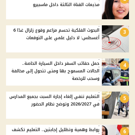
مذيعات القناة الثالثة داخل ماسبيرو
البحوث الفلكية تحسم مزاعم وقوع زلزال غدًا 6
3
أغسطس: لا دليل علمي على التوقعات
حمل حقائب السفر داخل السيارة الخاصة..
4
الحالات المسموح بها ومتى تتحول إلى مخالفة
وسحب للرخصة
التعليم تنفي إلغاء إجازة السبت بجميع المدارس
5
في 2026/2027 وتوضح نظام الحضور
روابط وهمية وتظليل إجابتين.. التعليم تكشف
6