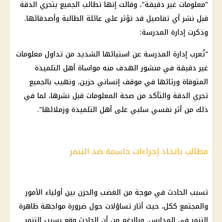
"معلومات غير دقيقة"، وقالت إنها تطالب الجميع بتحري الدقة
قبل نشر أي تفاصيل قد تؤثر على عائلة الطالبة وأصدقائها.
وذكرت إدارة المدرسة:
"تُعرب إدارة المدرسة عن استيائها الشديد من تداول معلومات
غير دقيقة في منشور الهدف منه مواساة أهل التلميذة
المتوفاة ورثائها في موقف إنساني حزين، ونهيب بالجميع
تحري الدقة والتأكد من
صحة
المعلومات قبل نشرها، لما في
ذلك من أثر نفسي سلبي على أهل التلميذة وزملائها".
مطالب باتخاذ إجراءات حاسمة ضد التنمر
تسبب الحادث في موجة من الغضب والحزن بين
أولياء الأمور
والمجتمع ككل، حيث أثار تساؤلات حول ضرورة مواجهة ظاهرة
التنمر في
المدارس
. وبالرغم من أن الحادث وقع بسبب التنمر