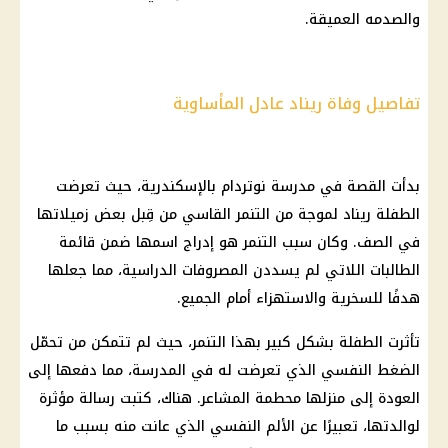
والصدمه العميقة.
تفاصيل وفاة ريناد عادل المأساوية
بدأت القصة في مدرسة نوتردام بالإسكندرية، حيث تعرضت
الطفلة ريناد لموجة من التنمر القاسي من قِبل بعض زميلاتها
في الصف. وكان سبب التنمر هو إدراج اسمها ضمن قائمة
الطالبات اللاتي لم يسددن المصروفات الدراسية، مما جعلها
هدفًا للسخرية والاستهزاء أمام الجميع.
تأثرت الطفلة بشكل كبير بهذا التنمر، حيث لم تتمكن من تحمّل
الضغط النفسي الذي تعرضت له في المدرسة، مما دفعها إلى
العودة إلى منزلها محطمة المشاعر. هناك، كتبت رسالة مؤثرة
لوالدتها، تعبيرًا عن الألم النفسي الذي عانت منه بسبب ما