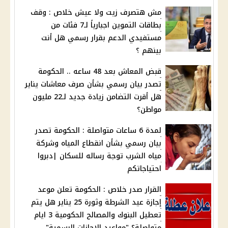
مش هتصرف زيت ولا عيش خلاص : وقف
بطاقات التموين اجبارياً لـ7 فئات من
مستفيدي الدعم بقرار رسمي هل أنت
بينهم ؟
قبض المعاش بعد 48 ساعه .. الحكومة
تصدر بيان رسمي بشأن صرف معاشات يناير
هل أقرت التضامن زيادة جديد لـ22 مليون
مواطن؟
لمدة 6 ساعات متواصلة : الحكومة تصدر
بيان رسمي بشأن انقطاع المياه وشركة
مياه الشرب توجة رساله للسكان |دبروا
احتياجاتكم
القرار صدر خلاص : الحكومة تعلن موعد
إجازة عيد الشرطة وثورة 25 يناير هل يتم
تعطيل البنوك والمصالح الحكومية 3 ايام
متواصلة؟ "مواعيد الإجازات الرسمية"