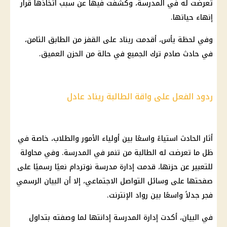
تعرضت له في المدرسة، وكشفت فيها عن سبب اتخاذها قرار
إنهاء حياتها.
وفي لحظة يأس، أقدمت ريناد على القفز من الطابق الثامن،
في حادث صادم ترك الجميع في حالة من الحزن العميق.
ردود الفعل على واقة الطالبة ريناد عادل
أثار الحادث استياءً واسعًا بين
أولياء الأمور
والطلاب، خاصة في
ظل ما تعرضت له الطالبة من تنمر في المدرسة. وفي محاولة
للتعبير عن حزنها، قدمت إدارة مدرسة نوتردام نعيًا رسميًا على
صفحتها على وسائل
التواصل الاجتماعي
، إلا أن
البيان الرسمي
فجر جدلاً واسعًا بين رواد
الإنترنت
.
في البيان، أكدت إدارة المدرسة إدانتها لما وصفته بتداول