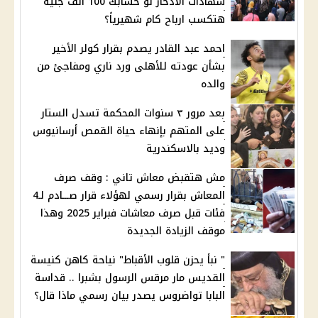
شهادات الادخار لو حسابك 100 ألف جنيه
هتكسب ارباح كام شهيرياً؟
احمد عبد القادر يصدم بقرار كولر الأخير
بشأن عودته للأهلى ورد ناري ومفاجئ من
والده
بعد مرور ٣ سنوات المحكمة تسدل الستار
على المتهم بإنهاء حياة القمص أرسانيوس
وديد بالاسكندرية
مش هتقبض معاش تاني : وقف صرف
المعاش بقرار رسمي لهؤلاء قرار صـــادم لـ4
فئات قبل صرف معاشات فبراير 2025 وهذا
موقف الزيادة الجديدة
" نبأ يحزن قلوب الأقباط" نياحة كاهن كنيسة
القديس مار مرقس الرسول بشبرا .. قداسة
البابا تواضروس يصدر بيان رسمي ماذا قال؟