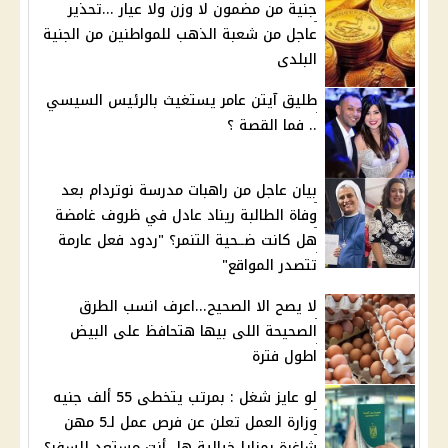
جنية من مضمون لا وزن ولا عيار ...تحذير
عاجل من شعبة الذهب للمواطنين من الجنية
البلدى
طليق آيتن عامر يستغيث بالرئيس السيسي
.. فما القصة ؟
بيان عاجل من راهبات مدرسة نوتردام بعد
وفاة الطالبة ريناد عادل في ظروف غامضة
هل كانت ضــحية التنمر؟ "ردود فعل عارمة
تتصدر المواقع"
لا يصح الا الصحيح...اعرف انسب الطرق
الصحيحة اللى بيها هتحافظ على البيض
اطول فترة
لو عايز شغل : بمرتب يتخطى 55 ألف جنيه
وزارة العمل تعلن عن فرص عمل لـ5 مهن
شاغرة بمزايا خيالية هل أنت مستعد للسفر؟