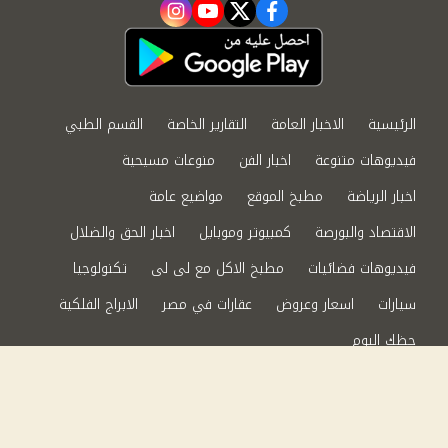
instagram
youtube
twitter
facebook
الرئيسية
الاخبار العامة
التقارير الخاصة
القسم الطبي
فيديوهات متنوعة
اخبار الفن
منوعات مسيحية
اخبار الرياضة
مطبخ الموقع
مواضيع عامة
الاقتصاد والبورصة
كمبيوتر وموبايل
اخبار الحق والضلال
فيديوهات فضائيات
مطبخ الاكل مع لى لى
تكنولوجيا
سيارات
اسعار وعروض
عقارات في مصر
الابراج الفلكية
حظك اليوم
من نحن
سياسة الخصوصية
اتصل بنا
©2024 الحق والضلال All Rights Reserved.
Powered by