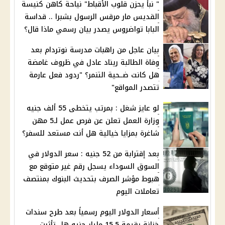
" نبأ يحزن قلوب الأقباط" نياحة كاهن كنيسة
القديس مار مرقس الرسول بشبرا .. قداسة
البابا تواضروس يصدر بيان رسمي ماذا قال؟
بيان عاجل من راهبات مدرسة نوتردام بعد
وفاة الطالبة ريناد عادل في ظروف غامضة
هل كانت ضــحية التنمر؟ "ردود فعل عارمة
تتصدر المواقع"
لو عايز شغل : بمرتب يتخطى 55 ألف جنيه
وزارة العمل تعلن عن فرص عمل لـ5 مهن
شاغرة بمزايا خيالية هل أنت مستعد للسفر؟
بعد إقترابة من 52 جنيه : سعر الدولار في
السوق السوداء يسجل رقم غير متوقع مع
هبوط مؤشر الصرف بتحديث البنوك بمنتصف
تعاملات اليوم
أسعار الدولار اليوم رسمياً بعد طرح سندات
خزانة بقيمة 15.5 مليار جنيه هل تأثرت