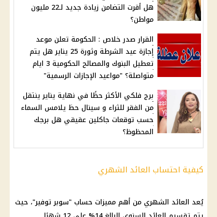
هل أقرت التضامن زيادة جديد لـ22 مليون
مواطن؟
القرار صدر خلاص : الحكومة تعلن موعد
إجازة عيد الشرطة وثورة 25 يناير هل يتم
تعطيل البنوك والمصالح الحكومية 3 ايام
متواصلة؟ "مواعيد الإجازات الرسمية"
برج فلكي الأكثر حظًا في نهاية يناير ينتقل
من الفقر للثراء و سينال حظ يلامس السماء
حسب توقعات جاكلين عقيقي هل برجك
المحظوظ؟
كيفية احتساب العائد الشهري
يُعد
العائد الشهري
من أهم مميزات
حساب "سوبر توفير
"، حيث
يتم تقسيم
العائد
السنوي البالغ 14% على 12 شهرًا.