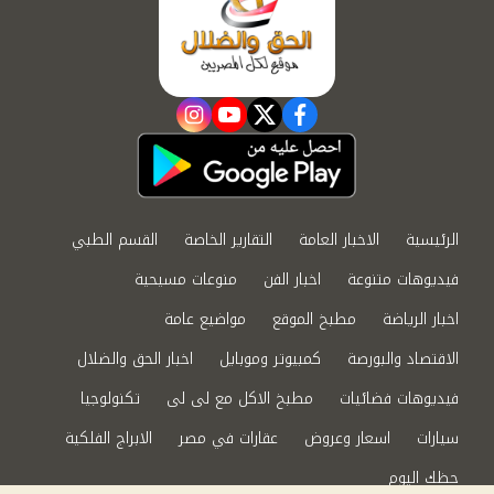
instagram
youtube
twitter
facebook
الرئيسية
الاخبار العامة
التقارير الخاصة
القسم الطبي
فيديوهات متنوعة
اخبار الفن
منوعات مسيحية
اخبار الرياضة
مطبخ الموقع
مواضيع عامة
الاقتصاد والبورصة
كمبيوتر وموبايل
اخبار الحق والضلال
فيديوهات فضائيات
مطبخ الاكل مع لى لى
تكنولوجيا
سيارات
اسعار وعروض
عقارات في مصر
الابراج الفلكية
حظك اليوم