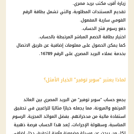
زيارة أقرب مكتب
بريد مصري
.
تقديم
المستندات المطلوبة
، والتي تشمل
بطاقة الرقم
القومي
سارية المفعول.
دفع رسوم فتح الحساب.
اختيار بطاقة الخصم المباشر المرتبطة بالحساب.
كما يمكن الحصول على معلومات إضافية عن طريق الاتصال
بخدمة
عملاء
البريد المصري
على الرقم 16789.
لماذا يعتبر "سوبر توفير" الخيار الأمثل؟
يجمع
حساب "سوبر توفير
" من
البريد المصري
بين
العائد
المرتفع
والمرونة، مما يجعله خيارًا مثاليًا للراغبين في تحقيق
استفادة
مالية
من مدخراتهم. بفضل العوائد المجزية، الرسوم
المناسبة، وسهولة الإجراءات، يُعد هذا الحساب فرصة ذهبية
لكل من يبحث عن وسيلة مضمونة وآمنة لتحقيق دخل إضافي.