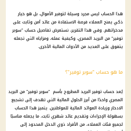
هذا
الحساب
ليس مجرد وسيلة لتوفير الأموال، بل هو خيار
ذكي يمنح
العملاء
فرصة الاستفادة من
عائد
آمن وثابت على
مدخراتهم. وفي هذا التقرير، نستعرض تفاصيل
حساب "سوبر
توفير
" من
البريد المصري
، وكيفية عمله، ومزاياه التي تجعله
يتفوق على العديد من الأدوات
المالية
الأخرى.
ما هو حساب "سوبر توفير"؟
يُعد
حساب توفير
البريد
المطروح بأسم "سوبر توفير" من
البريد
المصري
واحدًا من أبرز الحلول
المالية
التي تهدف إلى تشجيع
الادخار
وزيادة العوائد
المالية
للمواطنين. يتميز هذا
الحساب
بسهولة الإجراءات وتقديم
عائد شهري ثابت
، ما يجعله مناسبًا
لجميع فئات
العملاء
، من الأفراد ذوي الدخل المحدود إلى