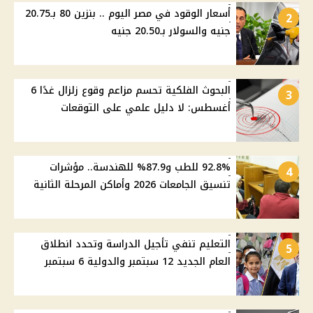
أسعار الوقود في مصر اليوم .. بنزين 80 بـ20.75
2
جنيه والسولار بـ20.50 جنيه
البحوث الفلكية تحسم مزاعم وقوع زلزال غدًا 6
3
أغسطس: لا دليل علمي على التوقعات
92.8% للطب و87.9% للهندسة.. مؤشرات
4
تنسيق الجامعات 2026 وأماكن المرحلة الثانية
التعليم تنفي تأجيل الدراسة وتحدد انطلاق
5
العام الجديد 12 سبتمبر والدولية 6 سبتمبر