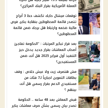
العملة الأمريكية بقرار البنك المركزي؟
توقعات ميشال حايك تكشف حظ 3 أبراج
تتصدر قائمة المحظوظين بنهاية يناير، فرص
مالية ضخمه وارتباط هل برجك ضمن قائمة
المحظوظين؟
بعد قرار تبكير المرتبات : "الحكومة تفاجئ
أصحاب المعاشات بقرار جديد يدخل حيز
التنفيذ أول فبراير 2025 هل أنت ضمن
المستفيدين؟
مش هتصرف زيت ولا عيش خلاص : وقف
بطاقات التموين اجبارياً لـ7 فئات من
مستفيدي الدعم بقرار رسمي هل أنت
بينهم ؟
قبض المعاش بعد 48 ساعه .. الحكومة
تصدر بيان رسمي بشأن صرف معاشات يناير