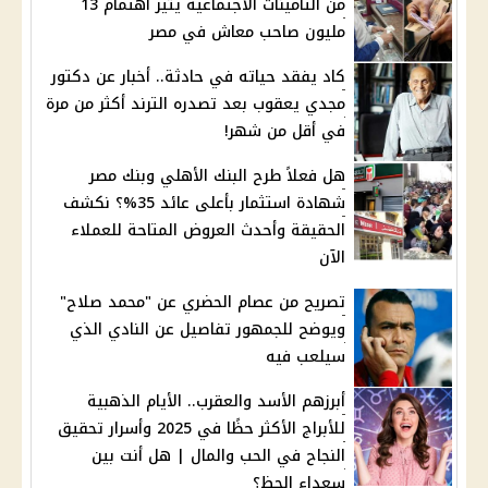
من التأمينات الاجتماعية يثير اهتمام 13
مليون صاحب معاش في مصر
كاد يفقد حياته في حادثة.. أخبار عن دكتور
مجدي يعقوب بعد تصدره الترند أكثر من مرة
في أقل من شهر!
هل فعلاً طرح البنك الأهلي وبنك مصر
شهادة استثمار بأعلى عائد 35%؟ نكشف
الحقيقة وأحدث العروض المتاحة للعملاء
الآن
تصريح من عصام الحضري عن "محمد صلاح"
ويوضح للجمهور تفاصيل عن النادي الذي
سيلعب فيه
أبرزهم الأسد والعقرب.. الأيام الذهبية
للأبراج الأكثر حظًا في 2025 وأسرار تحقيق
النجاح في الحب والمال | هل أنت بين
سعداء الحظ؟