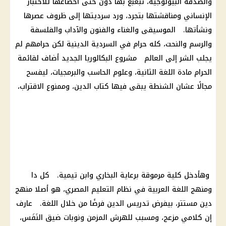
والصدفة البيولوجية، تبغبغ بها دون حتى اخضاعها للاختبار
الإنساني ومناقشتها بتجرد، ورد سرديتها إلى ظروف عصرها
ونشأتها. الموسيقى والغناء والفنون والآداب والفلسفة
والرسم والنحت، كله حرام في السردية الدينية لكن حرامهم لم
يجلب الشر إلى العالم مشروع
البكالوريا
الجديد أضاف لقائمة
الحرام مادة اللغة الثانية، وعلوم الحاسب والبرمجيات، ليفسح
مجالًا عشان الشنطة يبقى فيها كتاب الدين، وممنوع الاقتراب،
وهأدخل كلية مرموقة برعاية البخاري وابن تيمية. كل دا
ومنهج اللغة العربية في
نظام التعليم المصري
، هو أصلا منهج
دين مستتر، بيفرض تدريس الدين فرضًا من خلال اللغة. عارف
إن كلامي مزعج، ومسبب للهرش المزمن ونوبات ضيق النَفَس،