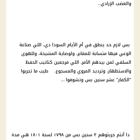
والغضب الإرادي..
بس لازم حد ينطق في أم الأيام السودا دي، اللي صناعة
الوعي فيها متسابة للمقابر، ولوصاية المشيخة، وللهوى
السلفي لمن بيدهم الأمر، اللي مرجعين كتاتيب الحفظ
والاستظهار، وترديد المروي والمسجوع. طيب ما تجربوا
"الكفار" عشر سنين بس وتشوفوا …
دا أنتم جربتوهم ٣ سنين بس من ١٧٩٨ لسنة ١٨٠١ هي مدة