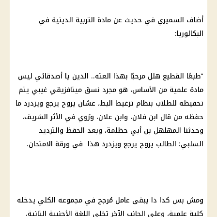
أضاف السميري في حديث عن مادة التربية الدينية في
البكالوريا
:
"طبعًا القطيع هلل مرحبًا بهذا العته.. الدين يا أصدقائي ليس
مادة علمية من الأساس، هو مجرد نسق ميتافزيقي غيبي يتم
تحفيظه للطلاب بنظام تزغيط البط، عشان يروح يرجع ويزدرد ما
حفظه من قال ابن فلان، وابن علان، ورُوي في الأثر الشريف،
وحدثنا المهلهل
بن
أبي حظلمة، وبعد الحفظ والترديد
السلبي؛ الطالب يروح يرجع ويزدرد هذا في ورقة الامتحان،
ومش بس كدا دا يبقى عامل مُرجح في مجموعه
الكلي
يدخله
كلية علمية، وعلى الجانب الآخر تخلي اللغة الأجنبية التانية،