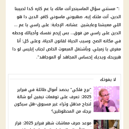
:" مستني سؤال الماسينجر:أنت
مالك
يا عم كاره كدا لحبيبنا
الدين، أنت ملتك إيه، صهيوني ماسوني كافر، الدين دا هو
اللي معيشنا وعايشين عشانه، الإجابة: على راسي يا عم …
الدين على راسي من فوق… بس إرحم نفسك وأجيالك وحطه
في مكانه الصح، وسيب الحياة لقانون الحياة، وعلى كل؛ أنا
مغرض يا زميلي، وبأشتغل المبعوث الخاص لجناب إبليس لو دا
هيريحك ويديك إحساس المجاهد أو الموجاهد".
لا يفوتك
"برج فلكي" يحصد أموال طائلة في فبراير
2025: تعرف على توقعات نيفين أبو شالة
لنجاح مذهل وثراء غير مسبوق–هل سيكون
برجك من المحظوظين؟
موعد صرف معاشات شهر فبراير 2025: قرار