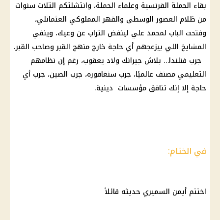
بقاء الحملة الفرنسية وعلماء الحملة، وانتشلتكم التلات سنوات
من ظلام العصور الوسطى والقهر المملوكي العثمانلي،
وفتحت الباب لمحمد علي لينفض التراب عن وعيك، وينفي
المشايخ اللي بيزعجهم أي حاجة خارج منهج القبر وصاحب القبر.
جرب فنلندا… بلاش جيرانك ولاد يعقوب، رغم إن نظامهم
التعليمي مصنف عالميًا، جرب سنغافوره، جرب الصين، جرب أي
حاجة إلا إنك تنافق مؤسسات دينية.
في الختام:
اختتم أيمن السميري حديثه قائلاً