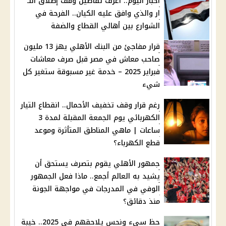
أخبار اليوم.. اعرف تفاصيل وقف إطلاق النـ
ار والذي وافق عليه الكيان.. الفرحة في
الشوارع بين أهالي القطاع والضفة
قرار مفاجئ من البنك الأهلي يهز 13 مليون
صاحب معاش في مصر قبل صرف معاشات
فبراير 2025 – خدمة غير مسبوقة ستغير كل
شيء
رغم قرار وقف تخفيف الأحمال.. انقطاع التيار
الكهربائي يوم الجمعة المقبلة لمدة 3
ساعات | ماهي المناطق المتأثرة وموعد
قطع الكهرباء؟
جمهور الأهلي يقوم بتصرف يستحق أن
يشيد به العالم أجمع.. ماذا فعل الجمهور
الوفي في المدرجات في مواجهة الجونة
منذ دقائق؟
حظ سيء ونحس يلاحقهم في 2025.. خيبة