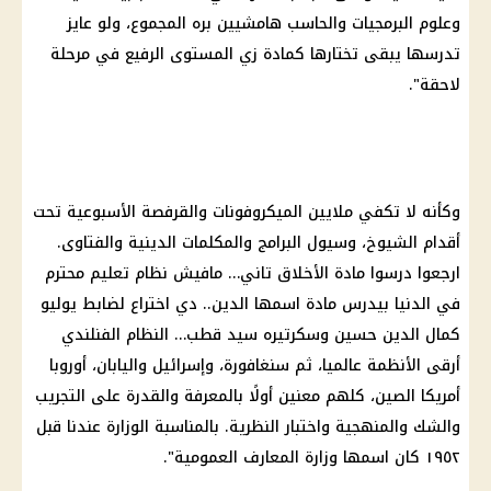
وعلوم البرمجيات والحاسب هامشيين بره المجموع، ولو عايز
تدرسها يبقى تختارها كمادة زي المستوى الرفيع في مرحلة
لاحقة".
وكأنه لا تكفي ملايين الميكروفونات والقرفصة الأسبوعية تحت
أقدام الشيوخ، وسيول البرامج والمكلمات الدينية والفتاوى.
ارجعوا درسوا مادة الأخلاق تاني… مافيش نظام
تعليم
محترم
في الدنيا بيدرس مادة اسمها الدين.. دي اختراع لضابط يوليو
كمال الدين حسين وسكرتيره سيد قطب… النظام الفنلندي
أرقى الأنظمة عالميا، ثم سنغافورة، وإسرائيل واليابان، أوروبا
أمريكا
الصين، كلهم معنين أولًا بالمعرفة والقدرة على التجريب
والشك والمنهجية واختبار النظرية. بالمناسبة الوزارة عندنا قبل
١٩٥٢ كان اسمها وزارة المعارف العمومية".