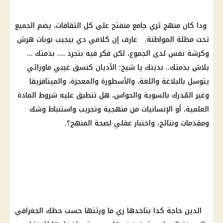
ودا كان منهج ثري جامع منفتح على كل الثقافات، يضم الجميع
تحت مظلة المواطنة. عارف إن كلامي دي بيجيب نوبات هرش
وكرشة نفس لدى الجموع، لكن فكر فيه بتجرد …. بذمتك …
بلاش بذمتك.. بدينك يا شيخ: الأديان كنسق غيبي ماورائي
يتوسل بالبلاغة واللغة، والأسطورة والمعجزة، والميتافزيقا
وغير المُدرك بالسوية والحواس، هل تنطبق عليه شروط المادة
العلمية، أو الإنسانيات من منهجية وتجريب واستنباط وشك
ومقدمات ونتائج، واختبار عقلي لصحة المنهج؟.
الدين حاجة كدا بتاخدها زي ما ورثتها حسب حظك الجغرافي