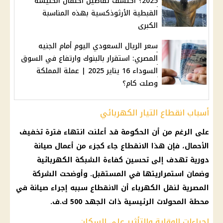
2025؟ اكتشف تفاصيل احتفال الكنيسة
القبطية الأرثوذكسية بهذه المناسبة
الكبرى
سعر الريال السعودي اليوم أمام الجنيه
المصري: استقرار بالبنوك وارتفاع في السوق
السوداء 16 يناير 2025 | عملة المملكة
وصلت كام؟
أسباب انقطاع التيار الكهربائي
على الرغم من أن
الحكومة
قد أعلنت انتهاء فترة
تخفيف
الأحمال
، فإن هذا الانقطاع جاء كجزء من
أعمال صيانة
دورية تهدف إلى تحسين كفاءة الشبكة الكهربائية
وضمان استمراريتها في المستقبل. وأوضحت
الشركة
المصرية لنقل الكهرباء
أن الانقطاع سببه إجراء صيانة في
محطة المحولات الرئيسية ذات الجهد 500 ك.ف.
إجراءات الوقاية والتأثير على السكان