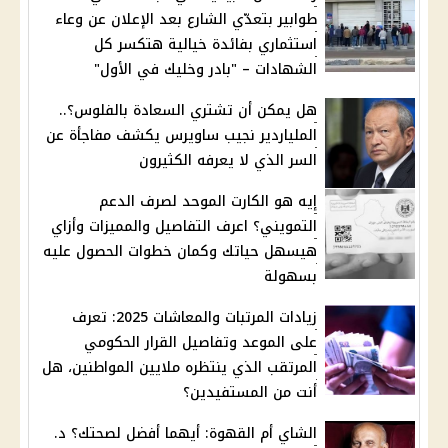
طوابير بتعدّي الشارع بعد الإعلان عن وعاء
استثماري بفائدة خيالية هتكسر كل
الشهادات – "بادر وخليك في الأول"
هل يمكن أن تشتري السعادة بالفلوس؟..
الملياردير نجيب ساويرس يكشف مفاجأة عن
السر الذي لا يعرفه الكثيرون
إيه هو الكارت الموحد لصرف الدعم
التمويني؟ اعرف التفاصيل والمميزات وأزاي
هيسهل حياتك وكمان خطوات الحصول عليه
بسهولة
زيادات المرتبات والمعاشات 2025: تعرف
على الموعد وتفاصيل القرار الحكومي
المرتقب الذي ينتظره ملايين المواطنين، هل
أنت من المستفيدين؟
الشاي أم القهوة: أيهما أفضل لصحتك؟ د.