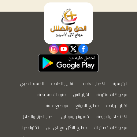
instagram
youtube
twitter
facebook
الرئيسية
الاخبار العامة
التقارير الخاصة
القسم الطبي
فيديوهات متنوعة
اخبار الفن
منوعات مسيحية
اخبار الرياضة
مطبخ الموقع
مواضيع عامة
الاقتصاد والبورصة
كمبيوتر وموبايل
اخبار الحق والضلال
فيديوهات فضائيات
مطبخ الاكل مع لى لى
تكنولوجيا