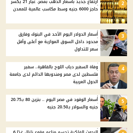
ارتفاع جديد بأسعار الذهب بمصر. عيار 21 يكسر
2
حاجز 6000 جنيه وسط مكاسب عالمية للمعدن
أسعار الدولار اليوم الأحد في البنوك وفارق
3
محدود داخل السوق الموازية مع أعلى وأقل
سعر للتداول
وفاة السفير دياب اللوح بالقاهرة.. سفير
4
فلسطين لدى مصر ومندوبها الدائم لدى جامعة
الدول العربية
أسعار الوقود في مصر اليوم .. بنزين 80 بـ20.75
5
جنيه والسولار بـ20.50 جنيه
البحوث الفلكية تحسم مزاعم وقوع زلزال غدًا 6