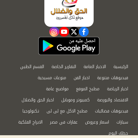
instagram
youtube
twitter
facebook
الرئيسية
الاخبار العامة
التقارير الخاصة
القسم الطبي
فيديوهات متنوعة
اخبار الفن
منوعات مسيحية
اخبار الرياضة
مطبخ الموقع
مواضيع عامة
الاقتصاد والبورصة
كمبيوتر وموبايل
اخبار الحق والضلال
فيديوهات فضائيات
مطبخ الاكل مع لى لى
تكنولوجيا
سيارات
اسعار وعروض
عقارات في مصر
الابراج الفلكية
حظك اليوم