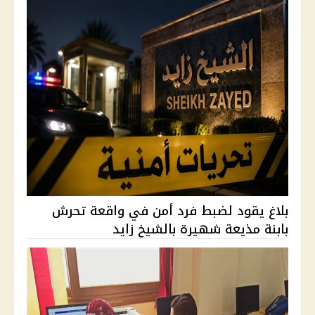
بلاغ يقود لضبط فرد أمن في واقعة تحرش
بابنة مذيعة شهيرة بالشيخ زايد