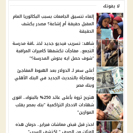
لا يفوتك
إلغاء تنسيق الجامعات بسبب البكالوريا العام
المقبل حقيقة أم إشاعة؟ مصدر يكشف
الحقيقة
شاهد: تسريب فيديو جديد لخنـ ـاقة مدرسة
التجمع.. مفاجآت تكشفها كاميرات المراقبة
"شوف حصل ايه بحوش المدرسة؟"
أعلى سعر لـ الدولار بعد الهبوط المفاجئ
ومفاجأة بالتحديث الجديد في البنك الأهلي
وبنك مصر
هتربح ثروة بأعلى عائد 250% بالبنوك.. اقوى
شهادات الادخار التراكمية "بنك بمصر يقلب
الموازين"
احذر قبل قبض معاشات فبراير.. حرمان هذه
الفئات من الصرف " اكتشف السبب"