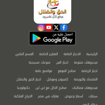
instagram
youtube
twitter
facebook
الرئيسية
الاخبار العامة
التقارير الخاصة
القسم الطبي
فيديوهات متنوعة
اخبار الفن
منوعات مسيحية
اخبار الرياضة
مطبخ الموقع
مواضيع عامة
الاقتصاد والبورصة
كمبيوتر وموبايل
اخبار الحق والضلال
فيديوهات فضائيات
مطبخ الاكل مع لى لى
تكنولوجيا
سيارات
اسعار وعروض
عقارات في مصر
الابراج الفلكية
حظك اليوم