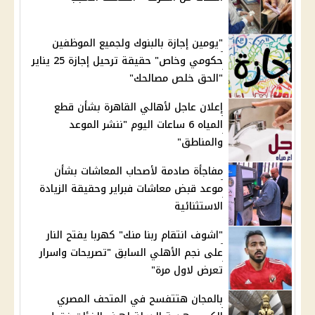
"يومين إجازة بالبنوك ولجميع الموظفين
حكومي وخاص" حقيقة ترحيل إجازة 25 يناير
"الحق خلص مصالحك"
إعلان عاجل لأهالي القاهرة بشأن قطع
المياه 6 ساعات اليوم "ننشر الموعد
والمناطق"
مفاجأة صادمة لأصحاب المعاشات بشأن
موعد قبض معاشات فبراير وحقيقة الزيادة
الاستثنائية
"اشوف انتقام ربنا منك" كهربا يفتح النار
على نجم الأهلي السابق "تصريحات واسرار
تعرض لاول مرة"
بالمجان هتتفسح في المتحف المصري