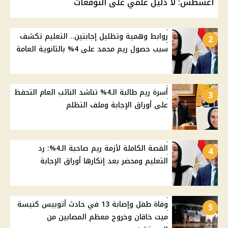
أغسطس: لا دليل علمي على التوقعات
روابط وهمية وتظليل إجابتين.. التعليم تكشف
2
سبب حصول ريم محمد على 4% بالثانوية العامة
أسرة ريم طالبة الـ4% تناشد النائب العام التحفظ
3
على أوراق الإجابة وملف التظلم
القصة الكاملة لأزمة ريم صاحبة الـ4%: رد
4
التعليم ومحضر بعد إنكارها أوراق الإجابة
وفاة طفل وإصابة 13 في حادث أتوبيس كنيسة
5
ميت خاقان وخروج معظم المصابين من