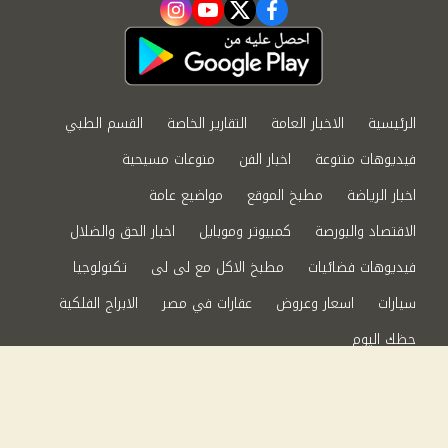
instagram
youtube
twitter
facebook
الرئيسية
الاخبار العامة
التقارير الخاصة
القسم الطبي
فيديوهات متنوعة
اخبار الفن
منوعات مسيحية
اخبار الرياضة
مطبخ الموقع
مواضيع عامة
الاقتصاد والبورصة
كمبيوتر وموبايل
اخبار الحق والضلال
فيديوهات فضائيات
مطبخ الاكل مع لى لى
تكنولوجيا
سيارات
اسعار وعروض
عقارات في مصر
الابراج الفلكية
حظك اليوم
من نحن
سياسة الخصوصية
اتصل بنا
©2024 الحق والضلال All Rights Reserved.
Powered by