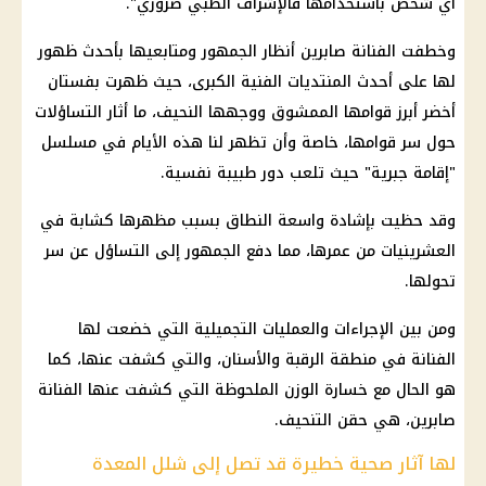
أي شخص باستخدامها فالإشراف الطبي ضروري".
وخطفت الفنانة صابرين أنظار الجمهور ومتابعيها بأحدث ظهور
لها على أحدث المنتديات الفنية الكبرى، حيث ظهرت بفستان
أخضر أبرز قوامها الممشوق ووجهها النحيف، ما أثار التساؤلات
حول سر قوامها، خاصة وأن تظهر لنا هذه الأيام في مسلسل
"إقامة جبرية" حيث تلعب دور طبيبة نفسية.
وقد حظيت بإشادة واسعة النطاق بسبب مظهرها كشابة في
العشرينيات من عمرها، مما دفع الجمهور إلى التساؤل عن سر
تحولها.
ومن بين الإجراءات والعمليات التجميلية التي خضعت لها
الفنانة في منطقة الرقبة والأسنان، والتي كشفت عنها، كما
هو الحال مع خسارة الوزن الملحوظة التي كشفت عنها الفنانة
صابرين، هي حقن التنحيف.
لها آثار صحية خطيرة قد تصل إلى شلل المعدة