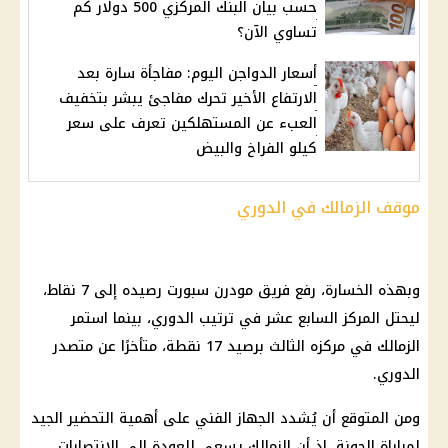
حسب بيان البنك المركزي 500 دولار كم
تساوي الآن؟
أسعار الدواجن اليوم: مفاجأة سارة بعد
الارتفاع الأخير تحرك مفاجئ يبشر بتخفيف
العبء عن المستهلكين تعرف على سعر
كيلو الفراخ والبيض
موقف الزمالك في الدوري
وبهذه الخسارة، رفع فريق مودرن سبورت رصيده إلى 7 نقاط،
ليحتل المركز السابع عشر في ترتيب الدوري، بينما استمر
الزمالك في مركزه الثالث برصيد 17 نقطة، متأخرًا عن متصدر
الدوري.
ومن المتوقع أن يُشدد الجهاز الفني على أهمية التحضير الجيد
لمباراة الجونة، إذ أن الزمالك يسعى للعودة إلى الانتصارات