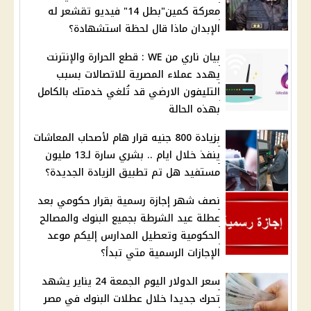
معركة كمين"بطل 14" فيديو تقشعر له
الإبدان ماذا قال لحظة استشهادة؟
بيان ناري من WE : قطع الحرارة والإنترنت
يهدد عملاء المصرية للاتصالات بسبب
التليفون الارضي قد تُلغي خدمتك بالكامل
بهذه الحالة
بزيادة 800 جنيه قرار هام لأصحاب المعاشات
ينفذ خلال ايام .. بشري سارة لـ13 مليون
مستفيد هل تم تطبيق الزيادة الجديدة؟
نصف شهر إجازة رسمية بقرار حكومي بعد
عطلة عيد الشرطة بجميع البنوك والمصالح
الحكومية وتعطيل المدارس إليكم موعد
الإجازات الرسمية متي تبدأ؟
سعر الدولار اليوم الجمعة 24 يناير يشهد
تحرك جديدا خلال عطلات البنوك في مصر