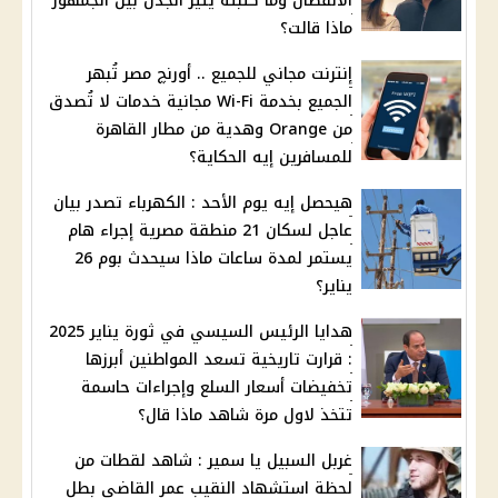
الانفصال وما كتبته يثير الجدل بين الجمهور
ماذا قالت؟
إنترنت مجاني للجميع .. أورنچ مصر تُبهر
الجميع بخدمة Wi-Fi مجانية خدمات لا تُصدق
من Orange وهدية من مطار القاهرة
للمسافرين إيه الحكاية؟
هيحصل إيه يوم الأحد : الكهرباء تصدر بيان
عاجل لسكان 21 منطقة مصرية إجراء هام
يستمر لمدة ساعات ماذا سيحدث بوم 26
يناير؟
هدايا الرئيس السيسي في ثورة يناير 2025
: قرارت تاريخية تسعد المواطنين أبرزها
تخفيضات أسعار السلع وإجراءات حاسمة
تتخذ لاول مرة شاهد ماذا قال؟
غربل السبيل يا سمير : شاهد لقطات من
لحظة استشهاد النقيب عمر القاضي بطل