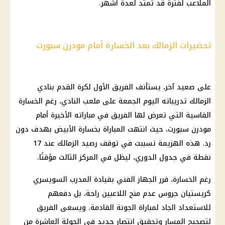
الملاعب لفترة قد تمتد لعدة أشهر.
تحضيرات الزمالك بعد الخسارة أمام مودرن سبورت
على صعيد آخر، يستأنف الفريق الأول لكرة القدم بنادي
الزمالك تدريباته اليوم الجمعة على ملعب النادي، رغم الخسارة
القاسية التي تعرض لها الفريق في مباراته الأخيرة أمام
مودرن سبورت، حيث انتهت المباراة بخسارة الأبيض بهدف دون
رد. هذه الهزيمة تسببت في توقف رصيد الزمالك عند 17
نقطة في جدول الدوري، ليظل في المركز الثالث مؤقتًا.
رغم الخسارة، قرر الجهاز الفني بقيادة المدرب السويسري
كريستيان جروس عدم منح اللاعبين راحة، بل دفعهم
للاستعداد الجاد لمباراة الجونة القادمة. ويسعى الفريق
لتصحيح المسار وتحقيق انتصار جديد في الجولة العاشرة من