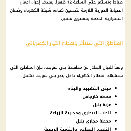
صباحاً وتستمر حتى الساعة 12 ظهراً، بهدف إجراء أعمال
الصيانة الدورية اللازمة لتحسين كفاءة شبكة الكهرباء وضمان
استمرارية الخدمة بمستوى متميز.
المناطق التي ستتأثر بانقطاع التيار الكهربائي
وفقاً للبيان الصادر عن محافظة بني سويف، فإن المناطق التي
ستشهد انقطاع الكهرباء داخل بندر بني سويف تشمل:
مبنى التشييد والبناء
محطة کارجاس
عزبة بلبل
الطب البيطري ومديرية الزراعة
محطة مجاري بلبل
التلقيح الصناعي والتنمية الريفية