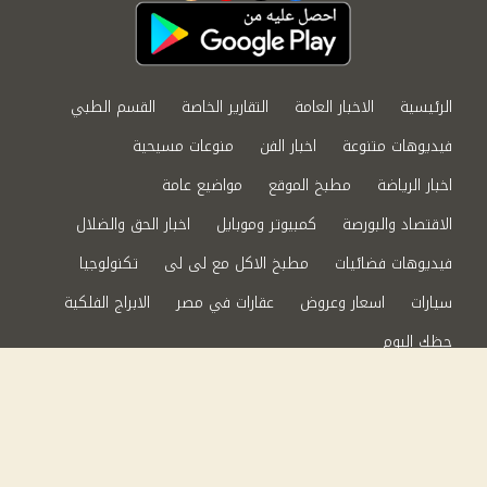
الرئيسية
الاخبار العامة
التقارير الخاصة
القسم الطبي
فيديوهات متنوعة
اخبار الفن
منوعات مسيحية
اخبار الرياضة
مطبخ الموقع
مواضيع عامة
الاقتصاد والبورصة
كمبيوتر وموبايل
اخبار الحق والضلال
فيديوهات فضائيات
مطبخ الاكل مع لى لى
تكنولوجيا
سيارات
اسعار وعروض
عقارات في مصر
الابراج الفلكية
حظك اليوم
من نحن
سياسة الخصوصية
اتصل بنا
©2024 الحق والضلال All Rights Reserved.
Powered by