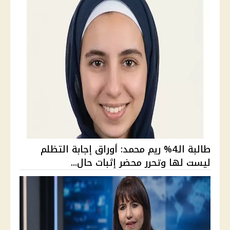
طالبة الـ4% ريم محمد: أوراق إجابة التظلم
ليست لها وتحرر محضر إثبات حال...