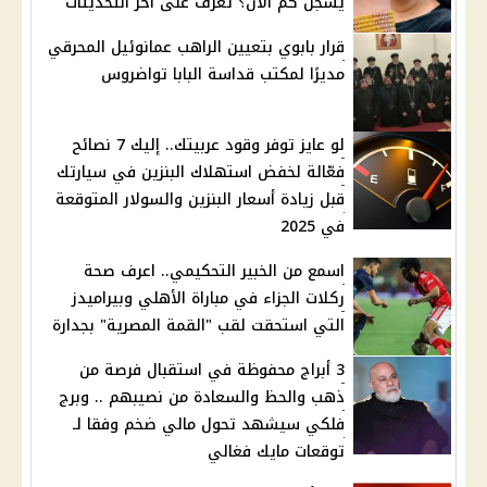
يسجل كم الآن؟ تعرف على آخر التحديثات
قرار بابوي بتعيين الراهب عمانوئيل المحرقي
مديرًا لمكتب قداسة البابا تواضروس
لو عايز توفر وقود عربيتك.. إليك 7 نصائح
فعّالة لخفض استهلاك البنزين في سيارتك
قبل زيادة أسعار البنزين والسولار المتوقعة
في 2025
اسمع من الخبير التحكيمي.. اعرف صحة
ركلات الجزاء في مباراة الأهلي وبيراميدز
التي استحقت لقب "القمة المصرية" بجدارة
3 أبراج محفوظة في استقبال فرصة من
ذهب والحظ والسعادة من نصيبهم .. وبرج
فلكي سيشهد تحول مالي ضخم وفقا لـ
توقعات مايك فغالي