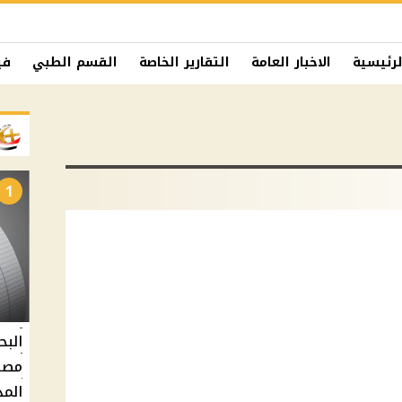
لرئيسية
الاخبار العامة
التقارير الخاصة
القسم الطبي
في
1
البح
مصر 
المد