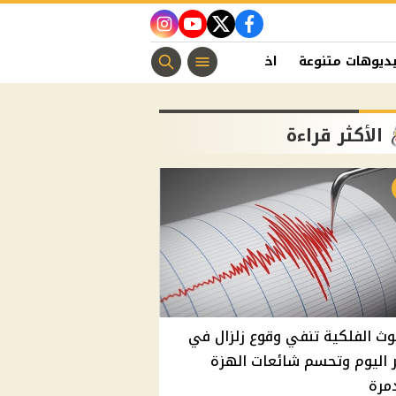
instagram
youtube
twitter
facebook
ديوهات متنوعة
اخبار الفن
منوعات مسيحية
اخبار الرياضة
الأكثر قراءة
وث الفلكية تنفي وقوع زلزال في
اليوم وتحسم شائعات الهزة
مرة