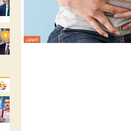
6
القولون