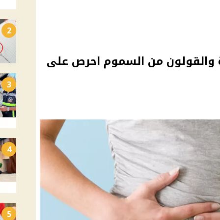
2
 والقولون من السموم احرص على
3
4
5