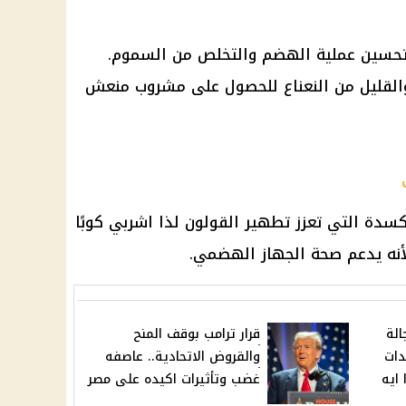
تحسين عملية الهضم والتخلص من السموم.
والقليل من النعناع للحصول على مشروب منعش
 C ومضادات الأكسدة التي تعزز تطهير القولون لذا اشربي كوبًا
لأنه يدعم صحة الجهاز الهضمي.
الة
قرار ترامب بوقف المنح
دات
والقروض الاتحادية.. عاصفه
ايه
غضب وتأثيرات اكيده على مصر