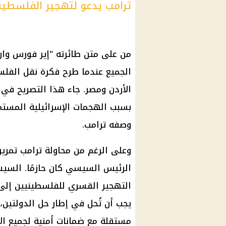
ترامب يدعو لتهجير الفلسطيني
من على متن طائرته "إير فورس وان
الجميع عندما طرح فكرة نقل الفلس
الأردن ومصر. جاء هذا التصريح في
بسبب الهجمات الإسرائيلية المستمر
وصفه
ترامب
.
وعلى الرغم من محاولة
ترامب
تمرير
الرئيس السيسي
كان حازمًا.
السي
التهجير
القسري للفلسطينيين إلى 
يجب أن تُحل في إطار
حل الدولتين
،
مستقلة مع ضمانات أمنية لجميع الأ