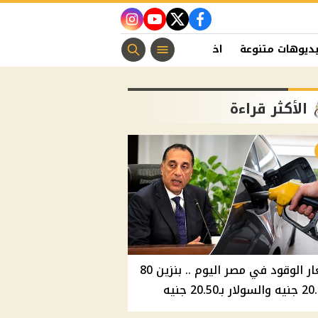
instagram
youtube
twitter
facebook
ديوهات متنوعة
اخبار الفن
منوعات مسيحية
اخبار الرياضة
الأكثر قراءة
أسعار الوقود في مصر اليوم .. بنزين 80