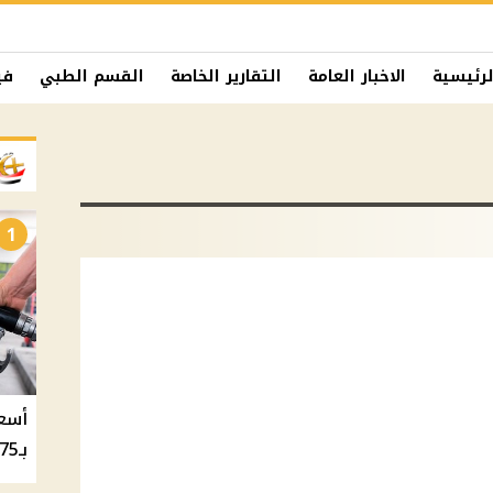
لرئيسية
الاخبار العامة
التقارير الخاصة
القسم الطبي
في
1
بـ20.75 جنيه والسولار بـ20.50 جنيه