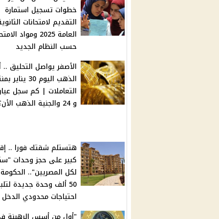
خطوات تسجيل استمارة
التقديم لامتحانات الثانوية
العامة 2025 ومواد الام
حسب النظام الجديد
الأصفر يواصل التحليق .. 
الذهب اليوم 30 ينا
و 24 والجنية الذهب الأن؟
هتستلم شقتك فورا .. إقب
كبير على حجز وحدات "س
لكل المصريين".. الحكومة 
50 ألف وحدة جديدة لتلب
احتياجات محدودي الدخل
"أول من أسس الرهبنة ف