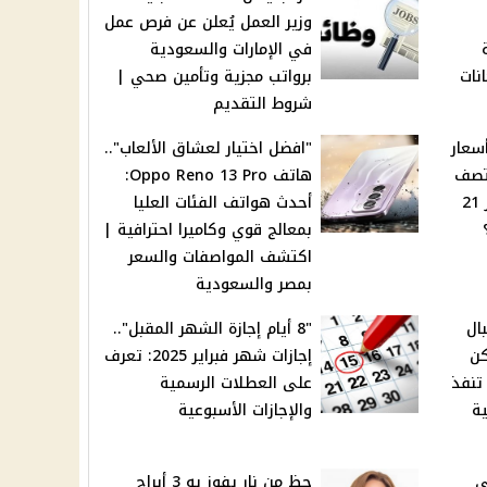
وزير العمل يُعلن عن فرص عمل
في الإمارات والسعودية
تحانات
برواتب مجزية وتأمين صحي |
شروط التقديم
أسعار
"افضل اختيار لعشاق الألعاب"..
ير بمنتصف
هاتف Oppo Reno 13 Pro:
التعاملات | كم سجل عيار 21
أحدث هواتف الفئات العليا
بمعالج قوي وكاميرا احترافية |
اكتشف المواصفات والسعر
بمصر والسعودية
ال
"8 أيام إجازة الشهر المقبل"..
كن
إجازات شهر فبراير 2025: تعرف
تنفذ
على العطلات الرسمية
ية
والإجازات الأسبوعية
ي
حظ من نار يفوز به 3 أبراج