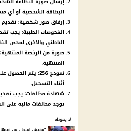
إرسال صورة البطاقة الشخص
البطاقة الشخصية أو أي مست
إرفاق صور شخصية: تقديم 3 صور شخصية حديثة ذات خلفية بيضاء.
الفحوصات الطبية: يجب تقد
الباطني والأخرى لفحص ال
صورة من الرخصة المنتهية:
المنتهية.
نموذج 256: يتم الح
أثناء التسجيل.
شهادة مخالفات: يجب تقديم 
توجد مخالفات مالية على ال
لا يفوتك
"مفيش امتحان من غيرها".