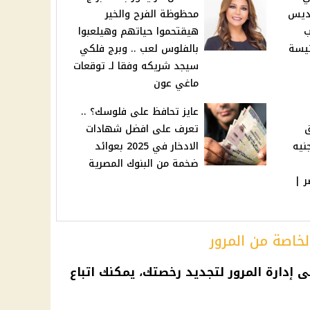
قديس
محظوظة الفرح والخير
ب
هيقتحموا حياتهم وهيلعبوا
نيسة
بالفلوس لعب .. وبرج فلكي
سيجد شريكه وفقا لـ توقعات
ماغي عون
عايز تحافظ على فلوسك؟ ..
ق
تعرف على افضل شهادات
نيه
الادخار في 2025 بعوائد
ضخمة من البنوك المصرية
ر |
خاصة من المرور
 إدارة المرور لتجديد رخصتك، يمكنك اتباع