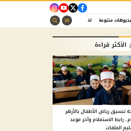
instagram
youtube
twitter
facebook
ديوهات متنوعة
اخبار الفن
منوعات مسيحية
اخبار الرياضة
الأكثر قراءة
ة تنسيق رياض الأطفال بالأزهر
م.. رابط الاستعلام وآخر موعد
يم الملفات