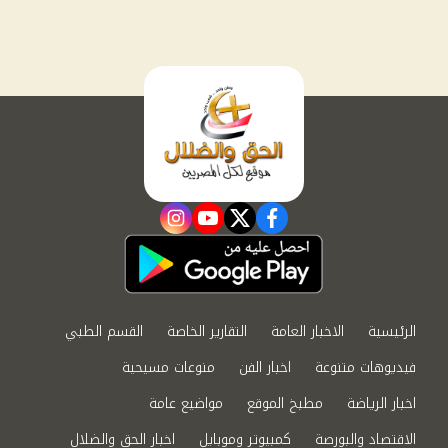
instagram
youtube
twitter
facebook
الرئيسية
الاخبار العامة
التقارير الخاصة
القسم الطبي
فيديوهات متنوعة
اخبار الفن
منوعات مسيحية
اخبار الرياضة
مطبخ الموقع
مواضيع عامة
الاقتصاد والبورصة
كمبيوتر وموبايل
اخبار الحق والضلال