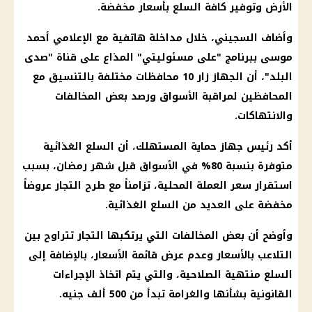
الأرض وتوفير كافة السلع بأسعار مخفضة.
وأضاف السجيني، خلال مداخلة هاتفية مع الإعلامي
أحمد
موسى
ببرنامج "على مسئوليتي" المذاع على قناة "
صدى
البلد
"، أن الجهاز زار 10 محافظات مختلفة بالتنسيق مع
المحافظين لمراقبة
الأسواق
ورصد بعض
المخالفات
والانتهاكات.
أكد رئيس جهاز
حماية المستهلك
، أن
السلع الغذائية
متوفرة بنسبة 80% في
الأسواق
قبل
شهر رمضان
، بسبب
استقرار سعر
العملة المحلية
، تزامناً مع طرح التجار عروضاً
مخفضة على العديد من
السلع الغذائية
.
وأوضح أن بعض
المخالفات
التي يرتكبها التجار تتراوح بين
التلاعب بالأسعار وعدم عرض قائمة
الأسعار
، بالإضافة إلى
السلع منتهية الصلاحية، والتي يتم اتخاذ الإجراءات
القانونية بشأنها والغرامة تبدأ من 500 ألف جنيه.