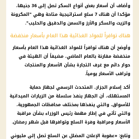
وأضاف أن
أسعار
بعض أنواع
السكر
تصل إلى 36 جنيها،
مؤكدا أن هناك 7 سلع استراتيجية متاحة وهي "المكرونة
والزيت والسكر والأرز والسمن والدقيق والحليب".
هناك توافراً للمواد الغذائية هذا العام بأسعار منخفضة
وأوضح أن هناك توافراً للمواد الغذائية هذا العام بأسعار
منخفضة مقارنة بالعام الماضي، مضيفاً أن الهيئة في
حوار دائم مع غرف التجارة بشأن
الأسعار
والمنتجات
وتراقب
الأسعار
يومياً.
أكد إسلام الجزار، المتحدث الرسمي لجهاز
حماية
المستهلك
، أن الجهاز ينفذ سلسلة من الزيارات الميدانية
للأسواق، والتي ينفذها بمختلف محافظات الجمهورية،
والتي تأتي في إطار مهمة
رئيس الوزراء
بشأن مراقبة
الأسعار
ومراقبة وفرة السلع وتوافرها قبل
شهر رمضان
.
وتابع: «عقوبة الإعلان المضلل عن السلع تصل إلى مليوني